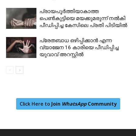
പ്രായപൂർത്തിയാകാത്ത
പെൺകുട്ടിയെ മയക്കുമരുന്ന് നൽകി
പീഡിപ്പിച്ച കേസിലെ പ്രതി പിടിയിൽ
പ്രേതബാധ ഒഴിപ്പിക്കാൻ എന്ന
വ്യാജേന 16 കാരിയെ പീഡിപ്പിച്ച
യുവാവ് അറസ്റ്റിൽ
Click Here to
Join
WhatsApp
Community