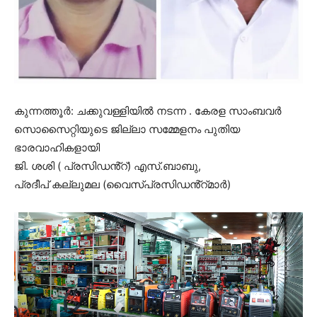
കുന്നത്തൂർ: ചക്കുവള്ളിയിൽ നടന്ന . കേരള സാംബവർ
സൊസൈറ്റിയുടെ ജില്ലാ സമ്മേളനം പുതിയ
ഭാരവാഹികളായി
ജി. ശശി ( പ്രസിഡൻ്റ്) എസ്.ബാബു,
പ്രദീപ് കല്ലുമല (വൈസ്പ്രസിഡൻ്റ്മാർ)