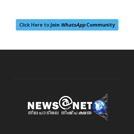
Click Here to
Join
WhatsApp
Community