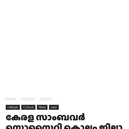
Home
Lifestyle
Culture
Lifestyle
Culture
News
Local
കേരള സാംബവർ
സൊസൈറ്റി കൊല്ലം ജില്ലാ