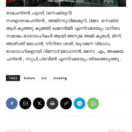
രാമചന്ദ്രൻ പട്ടാഴി, (സെക്രട്ടറി)
സരളാരാമചന്ദ്രൻ , അജിനടുവിലേമുറി, (ജോ. സെക്ര)
ആർ.കുഞ്ഞു കുഞ്ഞ്( ഖജാൻജി) എന്നിവരേയും വനിതാ
സമാജം ഭാരവാഹികൾ ആയി അനുജ അജി കുമാർ, മിനി,
അശ്വതി മോഹൻ, നിനിതാ ശശി, യുവജന വിഭാഗം
ഭാരവാഹികളായി വിനോദ് മോഹനൻ, മനോ .എം, അക്ഷയ
ചന്ദ്രൻ , സുധി,പ്രവീൺ എന്നിവരേയും തിരഞെടുത്തു .
TAGS
Kollam
kss
meeting
Previous article
Next article