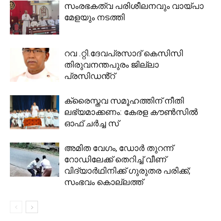
സംരഭകത്വ പരിശീലനവും വായ്പാ
മേളയും നടത്തി
റവ .റ്റി.ദേവപ്രസാദ് കെസിസി
തിരുവനന്തപുരം ജില്ലാ
പ്രസിഡൻ്റ്
ക്രൈസ്തവ സമൂഹത്തിന് നീതി
ലഭ്യമാക്കണം: കേരള കൗൺസിൽ
ഓഫ് ചർച്ച സ്
അമിത വേഗം, ഡോർ തുറന്ന്
റോഡിലേക്ക് തെറിച്ച് വീണ്
വിദ്യാർഥിനിക്ക് ഗുരുതര പരിക്ക്;
സംഭവം കൊല്ലത്ത്