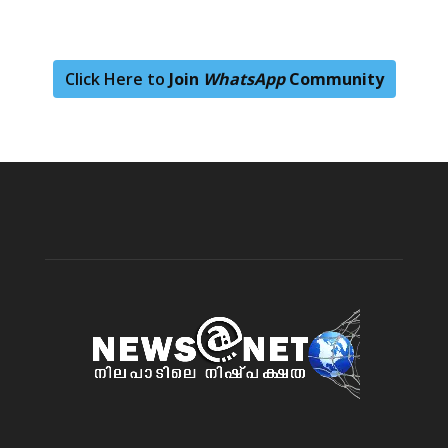
Click Here to
Join
WhatsApp
Community