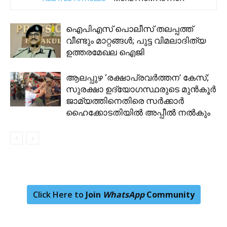
ഐപിഎസ് പൊലീസ് തലപ്പത്ത്
വീണ്ടും മാറ്റങ്ങൾ; പുട്ട വിമലാദിത്യ
ഉത്തരമേഖല ഐജി
ആലപ്പുഴ ‘രക്ഷാപ്രവർത്തന’ കേസ്;
സുരക്ഷാ ഉദ്യോഗസ്ഥരുടെ മുൻകൂർ
ജാമ്യത്തിനെതിരെ സർക്കാർ
ഹൈക്കോടതിയിൽ അപ്പീൽ നൽകും
Click Here to
Join
WhatsApp
Community