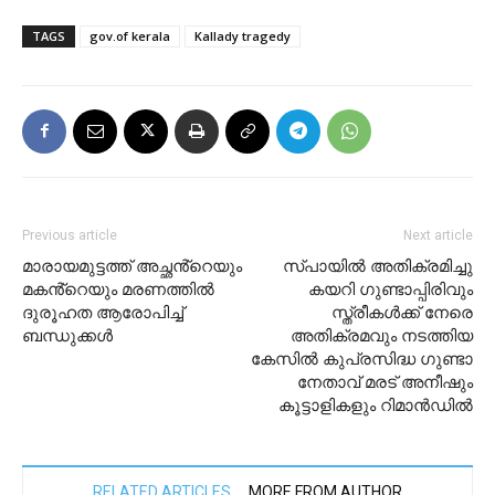
TAGS
gov.of kerala
Kallady tragedy
Previous article
Next article
മാരായമുട്ടത്ത് അച്ഛൻ്റെയും
സ്പായിൽ അതിക്രമിച്ചു
മകൻ്റെയും മരണത്തിൽ
കയറി ഗുണ്ടാപ്പിരിവും
ദുരൂഹത ആരോപിച്ച്
സ്ത്രീകൾക്ക് നേരെ
ബന്ധുക്കൾ
അതിക്രമവും നടത്തിയ
കേസിൽ കുപ്രസിദ്ധ ഗുണ്ടാ
നേതാവ് മരട് അനീഷും
കൂട്ടാളികളും റിമാൻഡിൽ
RELATED ARTICLES
MORE FROM AUTHOR