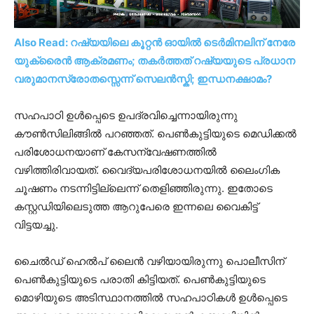
Also Read: റഷ്യയിലെ കൂറ്റൻ ഓയിൽ ടെർമിനലിന് നേരേ
യുക്രൈൻ ആക്രമണം; തകർത്തത് റഷ്യയുടെ പ്രധാന
വരുമാനസ്രോതസ്സെന്ന് സെലൻസ്കി; ഇന്ധനക്ഷാമം?
സഹപാഠി ഉൾപ്പെടെ ഉപദ്രവിച്ചെന്നായിരുന്നു
കൗൺസിലിങ്ങിൽ പറഞ്ഞത്. പെണ്‍കുട്ടിയുടെ മെഡിക്കൽ
പരിശോധനയാണ് കേസന്വേഷണത്തില്‍
വഴിത്തിരിവായത്. വൈദ്യപരിശോധനയിൽ ലൈംഗിക
ചൂഷണം നടന്നിട്ടില്ലെന്ന് തെളിഞ്ഞിരുന്നു. ഇതോടെ
കസ്റ്റഡിയിലെടുത്ത ആറുപേരെ ഇന്നലെ വൈകിട്ട്
വിട്ടയച്ചു.
ചൈൽഡ് ഹെൽപ് ലൈൻ വഴിയായിരുന്നു പൊലീസിന്
പെൺകുട്ടിയുടെ പരാതി കിട്ടിയത്. പെൺകുട്ടിയുടെ
മൊഴിയുടെ അടിസ്ഥാനത്തില്‍ സഹപാഠികൾ ഉൾപ്പെടെ