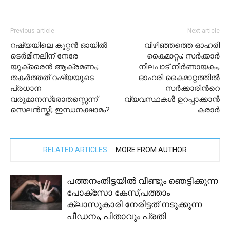
Previous article
Next article
റഷ്യയിലെ കൂറ്റൻ ഓയിൽ
വിഴിഞ്ഞത്തെ ഓഹരി
ടെർമിനലിന് നേരേ
കൈമാറ്റം; സർക്കാർ
യുക്രൈൻ ആക്രമണം;
നിലപാട് നിർണായകം,
തകർത്തത് റഷ്യയുടെ
ഓഹരി കൈമാറ്റത്തിൽ
പ്രധാന
സർക്കാരിന്‍റെ
വരുമാനസ്രോതസ്സെന്ന്
വ്യവസ്ഥകൾ ഉറപ്പാക്കാൻ
സെലൻസ്കി; ഇന്ധനക്ഷാമം?
കരാർ
RELATED ARTICLES
MORE FROM AUTHOR
പത്തനംതിട്ടയിൽ വീണ്ടും ഞെട്ടിക്കുന്ന
പോക്സോ കേസ്,പത്താം
ക്ലാസുകാരി നേരിട്ടത് നടുക്കുന്ന
പീഡനം, പിതാവും പ്രതി