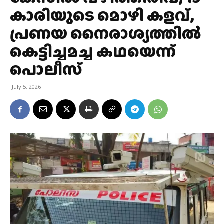
കാരിയുടെ മൊഴി കളവ്,
പ്രണയ നൈരാശ്യത്തില്‍
കെട്ടിച്ചമച്ച കഥയെന്ന്
പൊലീസ്
July 5, 2026