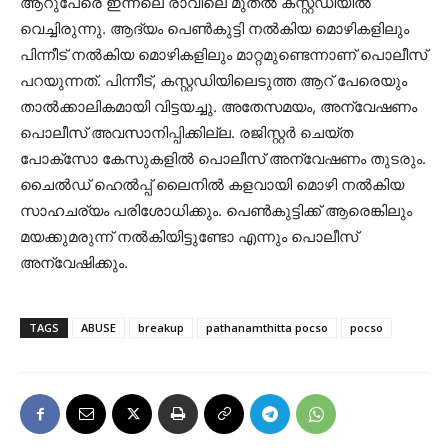
ആറുപേരെ ഇന്നലെ രാവിലെ മുതൽ കസ്റ്റഡിയിൽ
വെച്ചിരുന്നു. ആദ്യം പെൺകുട്ടി നൽകിയ മൊഴികളിലും
പിന്നീട് നൽകിയ മൊഴികളിലും മാറ്റമുണ്ടെന്നാണ് പൊലീസ്
പറയുന്നത്. പിന്നീട്, കസ്റ്റഡിയിലെടുത്ത ആറ് പേരെയും
താൽക്കാലികമായി വിട്ടയച്ചു. അതേസമയം, അന്വേഷണം
പൊലീസ് അവസാനിപ്പിക്കില്ല. രജിസ്റ്റർ ചെയ്ത
പോക്‌സോ കേസുകളിൽ പൊലീസ് അന്വേഷണം തുടരും.
ചൈൽഡ് ഹെൽപ്പ് ലൈനിൽ കളവായി മൊഴി നൽകിയ
സാഹചര്യം പരിശോധിക്കും. പെൺകുട്ടിക്ക് ആരെങ്കിലും
മയക്കുമരുന്ന് നൽകിയിട്ടുണ്ടോ എന്നും പൊലീസ്
അന്വേഷിക്കും.
TAGS
ABUSE
breakup
pathanamthitta pocso
pocso