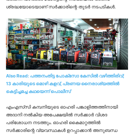
ശ്രദ്ധയോടെയാണ് സർക്കാരിന്റെ തുടർ നടപടികൾ.
Also Read: പത്തനംതിട്ട പോക്സോ കേസില്‍ വഴിത്തിരിവ്;
13 കാരിയുടെ മൊഴി കളവ്, പ്രണയ നൈരാശ്യത്തില്‍
കെട്ടിച്ചമച്ച കഥയെന്ന് പൊലീസ്
എംഎസ്‍സി കമ്പനിയുടെ ഓഹരി പങ്കാളിത്തത്തിനായി
അദാനി നൽകിയ അപേക്ഷയിൽ സർക്കാർ വിശദ
പരിശോധന നടത്തും. ഓഹരി കൈമാറ്റത്തിൽ
സർക്കാരിന്റെ വ്യവസ്ഥകൾ ഉറപ്പാക്കാൻ അനുബന്ധ