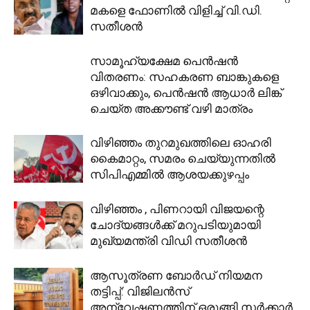
മകളെ ഫോണിൽ വിളിച്ച് വി.ഡി.
സതീശൻ
സാമൂ​ഹ്യക്ഷേമ പെൻഷൻ
വിതരണം: സഹകരണ ബാങ്കുകളെ
ഒഴിവാക്കും, പെൻഷൻ ആധാർ‌ ലിങ്ക്
ചെയ്ത അക്കൗണ്ട് വഴി മാത്രം
വിഴിഞ്ഞം തുറമുഖത്തിലെ ഓഹരി
കൈമാറ്റം, സമരം ചെയ്യുന്നതിൽ
സിപിഎമ്മിൽ ആശയക്കുഴപ്പം
വിഴിഞ്ഞം , പിണറായി വിജയന്റെ
ചോദ്യങ്ങള്‍ക്ക് മറുപടിയുമായി
മുഖ്യമന്ത്രി വിഡി സതീശന്‍
ആസൂത്രണ ബോർഡ് നിയമന
തട്ടിപ്പ്: വിജിലൻസ്
അന്വേഷണത്തിന് ഒരുങ്ങി സർക്കാർ,