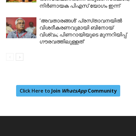
നിർണായക പിഎസ് യോഗം ഇന്ന്
‘അവതാരങ്ങൾ’ പ്രസ്‌താവനയിൽ
വിശദീകരണവുമായി ബിനോയ്
വിശ്വം; പിണറായിയുടെ മുന്നറിയിപ്പ്
ഗൗരവത്തിലുള്ളത്’
Click Here to
Join
WhatsApp
Community