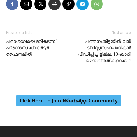
Previous article
Next article
പരാഗ്വേയെ മറികടന്ന്
പത്തനംതിട്ടയിൽ വൻ
ഫ്രാൻസ് ക്വാർട്ടർ
ട്വിസ്റ്റ്സഹപാഠികൾ
ഫൈനലിൽ
പീഡിപ്പിച്ചിട്ടില്ല. 13-കാരി
മെനഞ്ഞത് കള്ളക്കഥ
Click Here to
Join
WhatsApp
Community