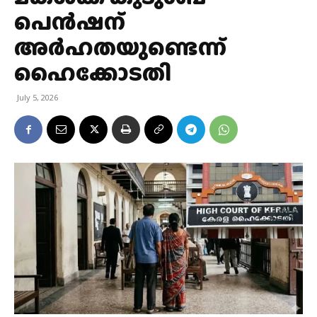
പെൻഷന്
അർഹതയുണ്ടെന്ന്
ഹൈക്കോടതി
July 5, 2026