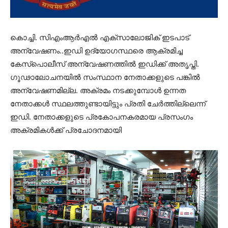
കൊച്ചി. സിഎംആർഎൽ എക്സാലോജിക് ഇടപാട്
അന്വേഷണം..ഇഡി ഉദ്യോഗസ്ഥരെ ആക്രമിച്ച
കേസ്പൊലീസ് അന്വേഷണത്തിൽ ഇഡിക്ക് അതൃപ്തി.
ഗൂഢാലോചനയിൽ സംസ്ഥാന നേതാക്കളുടെ പങ്കിൽ
അന്വേഷണമില്ല. അക്രമം നടക്കുമ്പോൾ ഉന്നത
നേതാക്കൾ സ്ഥലത്തുണ്ടായിട്ടും പ്രതി ചേർത്തില്ലെന്ന്
ഇഡി. നേതാക്കളുടെ പ്രകോപനകരമായ പ്രസംഗം
അക്രമികൾക്ക് പ്രചോദനമായി