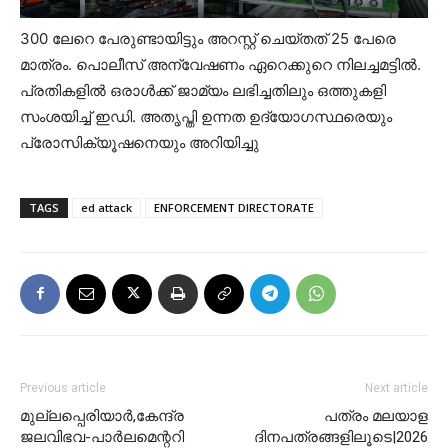
300 ലേറെ പേരുണ്ടായിട്ടും അറസ്റ്റ് ചെയ്തത് 25 പേരെ
മാത്രം. പൊലീസ് അന്വേഷണം ഏറെക്കുറെ നിലച്ചമട്ടിൽ.
പ്രതികളിൽ ഒരാൾക്ക് ജാമ്യം ലഭിച്ചതിലും ഒത്തുകളി
സംശയിച്ച് ഇഡി. അതൃപ്തി ഉന്നത ഉദ്യോഗസ്ഥരെയും
പ്രോസിക്യൂഷനെയും അറിയിച്ചു
TAGS
ed attack
ENFORCEMENT DIRECTORATE
Previous article
Next article
മുല്ലപ്പെരിയാർ,കേന്ദ്ര
പത്രം മലയാള
ജലവിഭവ-പാർലമെന്ററി
ദിനപത്രങ്ങളിലൂടെ|2026