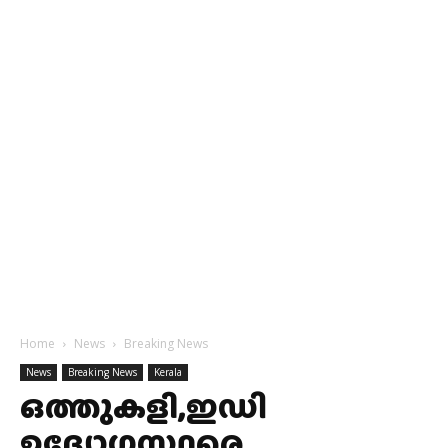
Home
News
Breaking News
News
Breaking News
Kerala
ഒത്തുകളി,ഇഡി
ഉദ്യോഗസ്ഥരെ