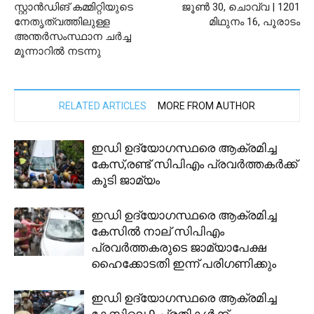
സ്റ്റാൻഡിങ് കമ്മിറ്റിയുടെ
ജൂണ്‍ 30, ചൊവ്വ | 1201
നേതൃത്വത്തിലുള്ള
മിഥുനം 16, പൂരാടം
അന്തർസംസ്ഥാന ചർച്ച
മൂന്നാറിൽ നടന്നു
RELATED ARTICLES
MORE FROM AUTHOR
ഇഡി ഉദ്യോഗസ്ഥരെ ആക്രമിച്ച
കേസ്,രണ്ട് സിപിഎം പ്രവര്‍ത്തകര്‍ക്ക്
കൂടി ജാമ്യം
ഇഡി ഉദ്യോഗസ്ഥരെ ആക്രമിച്ച
കേസില്‍ നാല് സിപിഎം
പ്രവര്‍ത്തകരുടെ ജാമ്യാപേക്ഷ
ഹൈക്കോടതി ഇന്ന് പരിഗണിക്കും
ഇഡി ഉദ്യോഗസ്ഥരെ ആക്രമിച്ച
കേസിലെ 9 പ്രതികള്‍ക്ക്