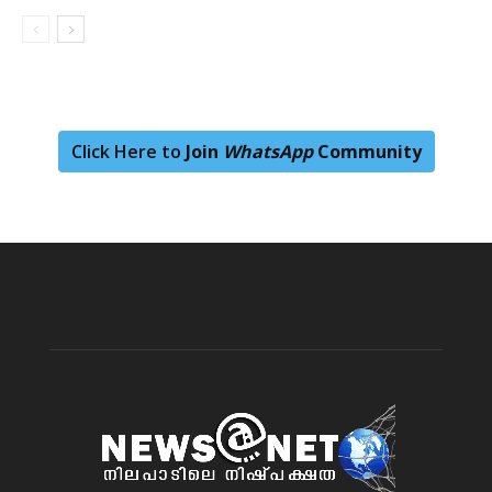
Click Here to
Join
WhatsApp
Community