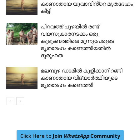
കാണാതായ യുവാവിൻ്റെ മൃതദേഹം
കിട്ടി
പിറവത്ത് പുഴയില്‍ രണ്ട്
വയസുകാരനടക്കം ഒരു
കുടുംബത്തിലെ മൂന്നുപേരുടെ
മൃതദേഹം കണ്ടെത്തിയതില്‍
ദുരൂഹത
മലമ്പുഴ ഡാമിൽ കുളിക്കാനിറങ്ങി
കാണാതായ വിദ്യാർത്ഥിയുടെ
മൃതദേഹം കണ്ടെത്തി
Click Here to
Join
WhatsApp
Community