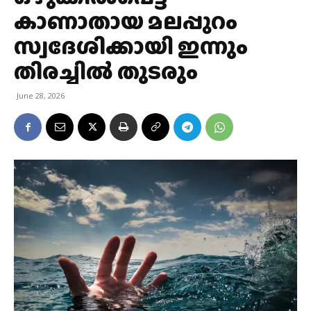
കാണാതായ മലപ്പുറം
സ്വദേശിക്കായി ഇന്നും
തിരച്ചിൽ തുടരും
June 28, 2026