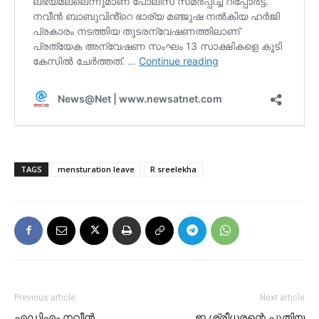
TAGS
mensturation leave
R sreelekha
Previous article
Next article
എഡിഎം നവീൻ
ഇ ശ്രീധരന്റെ പുതിയ