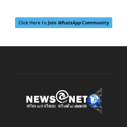
Click Here to
Join
WhatsApp
Community