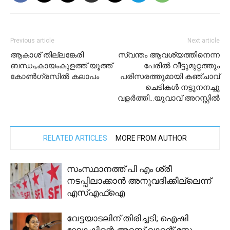
Previous article
Next article
ആകാശ് തില്ലങ്കേരി
സ്വന്തം ആവശ്യത്തിനെന്ന
ബന്ധം,കായംകുളത്ത് യൂത്ത്
പേരിൽ വീട്ടുമുറ്റത്തും
കോൺഗ്രസിൽ കലാപം
പരിസരത്തുമായി കഞ്ചാവ്
ചെടികൾ നട്ടുനനച്ചു
വളർത്തി…യുവാവ് അറസ്റ്റിൽ
RELATED ARTICLES
MORE FROM AUTHOR
സംസ്ഥാനത്ത് പി എം ശ്രീ
നടപ്പിലാക്കാൻ അനുവദിക്കില്ലെന്ന്
എസ്എഫ്ഐ
വേട്ടയാടലിന് തിരിച്ചടി; ഐഷി
ഘോഷിന്റെ അറസ്റ്റ് വാറന്റ് സ്റ്റേ