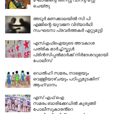
ചെയ്തു
അടൂർ മണക്കാലയിൽ സി പി
എമ്മിന്റെ യുവജന വിദ്യാർഥി
സംഘടനാ പ്രവർത്തകർ ഏറ്റുമുട്ടി
എസ്എഫ്ഐയുടെ അവകാശ
പത്രിക മാർച്ച്,സ്കൂൾ
പ്രിൻസിപ്പൽമാർക്ക് നിർദേശവുമായി
പോലീസ്
ഡെല്‍ഹി സമരം, നാളെയും
വെള്ളിയാഴ്ചയും പഠിപ്പുമുടക്കിന്
ആഹ്വാനം
എസ് എഫ് ഐ
സമരം:ബാരിക്കേഡിൽ കുരുങ്ങി
പോലീസുകാരൻ്റെ