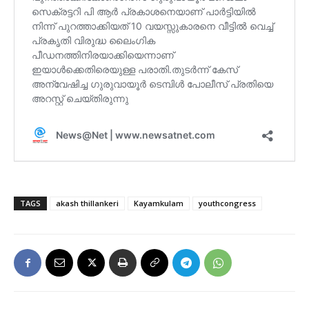
TAGS
akash thillankeri
Kayamkulam
youthcongress