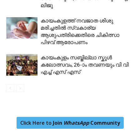
ലിജു
കായംകുളത്ത് നവജാത ശിശു
മരിച്ചതിൽ സ്വകാര്യ
ആശുപത്രിക്കെതിരെ ചികിത്സാ
പിഴവ് ആരോപണം
കായംകുളം സബ്ജില്ലാ സ്കൂൾ
കലോത്സവം, 26-ാം തവണയും വി വി
എച്ച് എസ് എസ്
Click Here to
Join
WhatsApp
Community