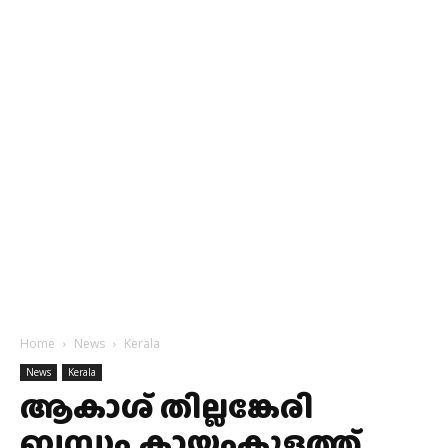
Home
News
Kerala
News
Kerala
ആകാശ് തില്ലങ്കേരി
ബന്ധം,കായംകുളത്ത്