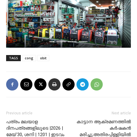
TAGS
cong
obit
Previous article
Next article
പത്രം മലയാള
കാട്ടാന ആക്രമണത്തിൽ
ദിനപത്രങ്ങളിലൂടെ |2026 |
കർഷകൻ
മേയ് 30, ശനി | 1201 | ഇടവം
മരിച്ചു;അതിരപ്പിള്ളിയിൽ