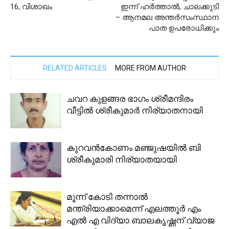
16, വിശാഖം
ഇന്ന് ഹർത്താൽ, ചാലക്കുടി
– ആനമല അന്തർസംസ്ഥാന
പാത ഉപരോധിക്കും
RELATED ARTICLES
MORE FROM AUTHOR
ചവറ കുളങ്ങര ഭാഗം ശ്രീമന്ദിരം
വീട്ടിൽ ശ്രീകുമാർ നിര്യാതനായി
കുറവൻകോണം മഞ്ജുഷയിൽ ബി
ശ്രീകുമാരി നിര്യാതയായി
മൂന്ന് കോടി തന്നാൽ
മന്ത്രിയാക്കാമെന്ന് എലത്തൂർ എം
എൽ എ വിദ്യാ ബാലകൃഷ്ണന് വ്യാജ