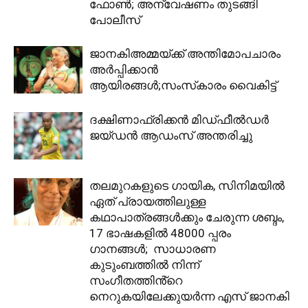
ഫോൺ; അന്വേഷണം തുടങ്ങി
പോലീസ്
ജാനകിഅമ്മയ്ക്ക് അന്തിമോപചാരം
അർപ്പിക്കാൻ
ആയിരങ്ങൾ;സംസ്‌കാരം വൈകിട്ട്
ദക്ഷിണാഫ്രിക്കന്‍ മിഡ്ഫീൽഡർ
ജയ്ഡന്‍ ആഡംസ് അന്തരിച്ചു
തലമുറകളുടെ ഗായിക, സിനിമയിൽ
ഏത് പ്രായത്തിലുള്ള
കഥാപാത്രങ്ങൾക്കും ചേരുന്ന ശബ്ദം,
17 ഭാഷകളിൽ 48000 പ്പരം
ഗാനങ്ങൾ; സാധാരണ
കുടുംബത്തിൽ നിന്ന്
സംഗീതത്തിൻ്റെ
നെറുകയിലേക്കുയർന്ന എസ് ജാനകി