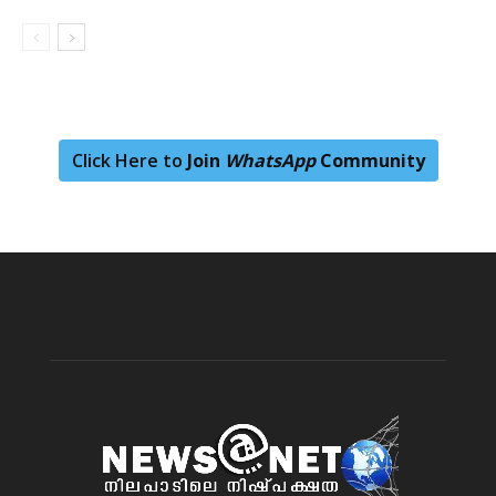
Click Here to
Join
WhatsApp
Community