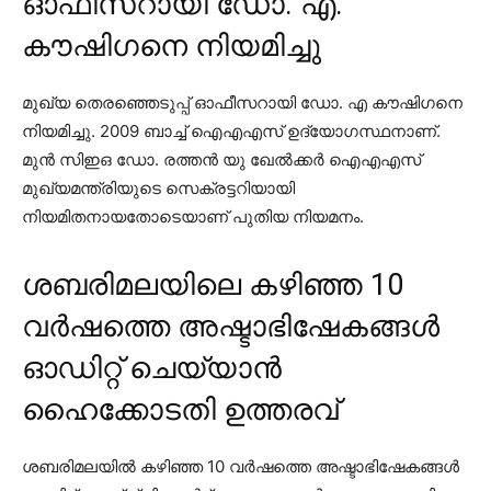
ഓഫീസറായി ഡോ. എ.
കൗഷിഗനെ നിയമിച്ചു
മുഖ്യ തെരഞ്ഞെടുപ്പ് ഓഫീസറായി ഡോ. എ കൗഷിഗനെ
നിയമിച്ചു. 2009 ബാച്ച് ഐഎഎസ് ഉദ്യോഗസ്ഥനാണ്.
മുന്‍ സിഇഒ ഡോ. രത്തന്‍ യു ഖേല്‍ക്കര്‍ ഐഎഎസ്
മുഖ്യമന്ത്രിയുടെ സെക്രട്ടറിയായി
നിയമിതനായതോടെയാണ് പുതിയ നിയമനം.
ശബരിമലയിലെ കഴിഞ്ഞ 10
വര്‍ഷത്തെ അഷ്ടാഭിഷേകങ്ങള്‍
ഓഡിറ്റ് ചെയ്യാന്‍
ഹൈക്കോടതി ഉത്തരവ്
ശബരിമലയില്‍ കഴിഞ്ഞ 10 വര്‍ഷത്തെ അഷ്ടാഭിഷേകങ്ങള്‍