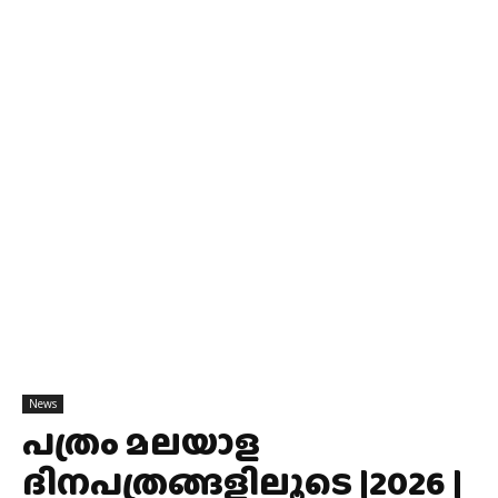
News
പത്രം മലയാള
ദിനപത്രങ്ങളിലൂടെ |2026 |