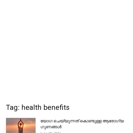
Tag: health benefits
യോ​ഗ ചെയ്യുന്നത് കൊണ്ടുള്ള ആരോ​ഗ്യ​
ഗുണങ്ങൾ