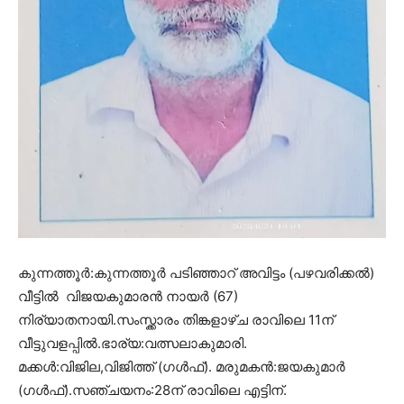
കുന്നത്തൂർ:കുന്നത്തൂർ പടിഞ്ഞാറ് അവിട്ടം (പഴവരിക്കൽ)
വീട്ടിൽ വിജയകുമാരൻ നായർ (67)
നിര്യാതനായി.സംസ്ക്കാരം തിങ്കളാഴ്ച രാവിലെ 11ന്
വീട്ടുവളപ്പിൽ.ഭാര്യ:വത്സലാകുമാരി.
മക്കൾ:വിജില,വിജിത്ത് (ഗൾഫ്). മരുമകൻ:ജയകുമാർ
(ഗൾഫ്).സഞ്ചയനം:28ന് രാവിലെ എട്ടിന്.