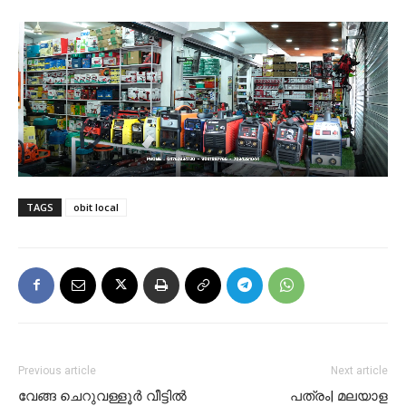
TAGS
obit local
Previous article
Next article
വേങ്ങ ചെറുവള്ളൂർ വീട്ടിൽ
പത്രം| മലയാള