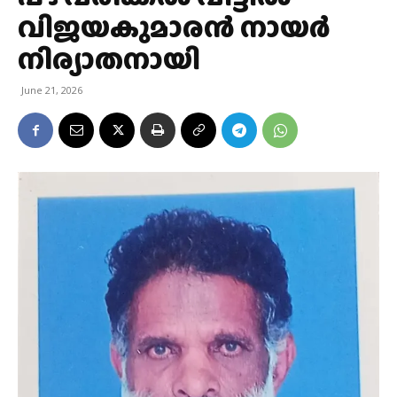
വിജയകുമാരൻ നായർ
നിര്യാതനായി
June 21, 2026