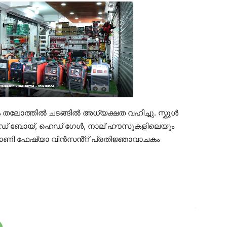
തലോത്തിൽ ചടങ്ങിൽ അധ്യക്ഷത വഹിച്ചു. സ്കൂൾ
 ഹെഡ് ബോയ്, ഹെഡ് ഗേൾ, നാല് ഹൗസുകളിലെയും
പൽ ബോണി ഫേഷ്യാ വിൻസൻ്റ് പ്രതിജ്ഞാവാചകം