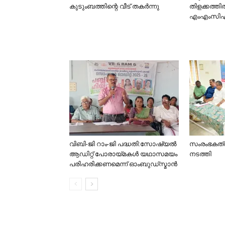
കുടുംബത്തിന്റെ വീട് തകർന്നു
തിളക്കത്തി
എംഎംസിഎ
വിബി-ജി റാം-ജി പദ്ധതി:സോഷ്യൽ
സംരംഭകത്
ആഡിറ്റ് പോരായ്മകൾ യഥാസമയം
നടത്തി
പരിഹരിക്കണമെന്ന് ഓംബുഡ്‌സ്മാൻ