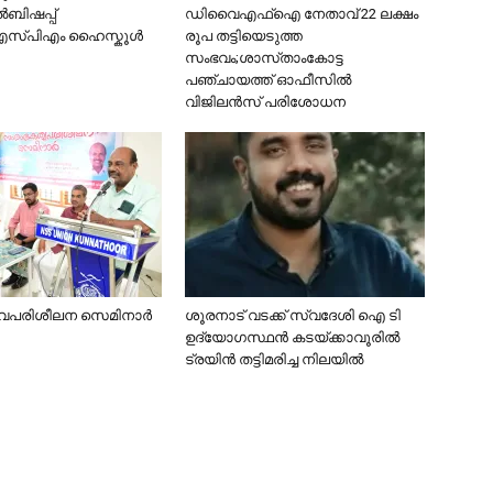
ൽബിഷപ്പ്
ഡിവൈഎഫ്ഐ നേതാവ് 22 ലക്ഷം
സ്പിഎം ഹൈസ്കൂൾ
രൂപ തട്ടിയെടുത്ത
സംഭവം;ശാസ്‌താംകോട്ട
പഞ്ചായത്ത് ഓഫീസിൽ
വിജിലൻസ് പരിശോധന
വപരിശീലന സെമിനാർ
ശൂരനാട് വടക്ക് സ്വദേശി ഐ ടി
ഉദ്യോഗസ്ഥന്‍ കടയ്ക്കാവൂരില്‍
ട്രയിന്‍ തട്ടിമരിച്ച നിലയില്‍