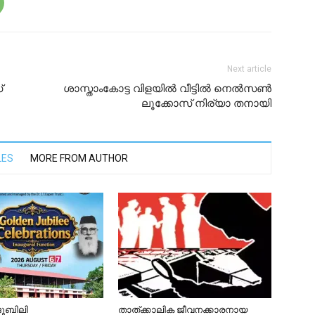
Next article
്
ശാസ്താംകോട്ട വിളയില്‍ വീട്ടില്‍ നെല്‍സണ്‍
ലൂക്കോസ് നിര്യാ തനായി
LES
MORE FROM AUTHOR
ൂബിലി
താത്ക്കാലിക ജീവനക്കാരനായ