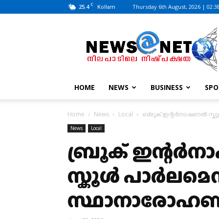
C
25.4
Thursday 6th August, 2026 | 02:3
Kollam
News@Net
|
www.newsatnet.com
HOME
NEWS
BUSINESS
SPO
Home
News
Local
ബ്രൂക് ഇന്റർനാഷണൽ സ്കൂ
News
Local
ബ്രൂക് ഇന്റർ
സ്കൂൾ പാർലമെന
സ്ഥാനാരോഹണ ച