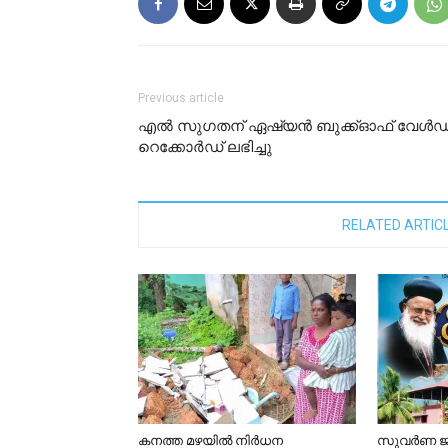
Previous article
എൽ സുഗതന് ഏഷ്യൻ ബുക്ക്ഓഫ് വേൾഡ
റെക്കോർഡ് ലഭിച്ചു
RELATED ARTIC
കനത്ത മഴയിൽ നിർധന
സുവർണ ജ