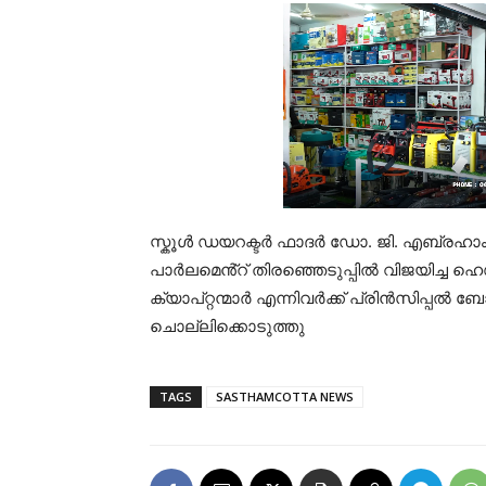
സ്കൂൾ ഡയറക്ടർ ഫാദർ ഡോ. ജി. എബ്രഹാം 
പാർലമെൻ്റ് തിരഞ്ഞെടുപ്പിൽ വിജയിച്ച
ക്യാപ്റ്റന്മാർ എന്നിവർക്ക് പ്രിൻസിപ്
ചൊല്ലിക്കൊടുത്തു
TAGS
SASTHAMCOTTA NEWS