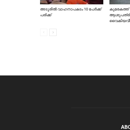
അടൂരിൽ വാഹനാപകടം 10 പേർക്ക്
കുമരകത്ത് വ
പരിക്ക്
ആശുപത്രി
വൈകിയവീട്ടമ
AB