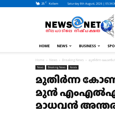
C
25
Saturday 8th August, 2026 | 05:34:
Kollam
News@Net
|
www.newsatnet.com
HOME
NEWS
BUSINESS
SPO
Home
News
Breaking News
മുതിർന്ന കോൺഗ്
News
Breaking News
Kerala
മുതിർന്ന കോൺ
മുൻ എംഎൽഎ
മാധവൻ അന്തരിച്