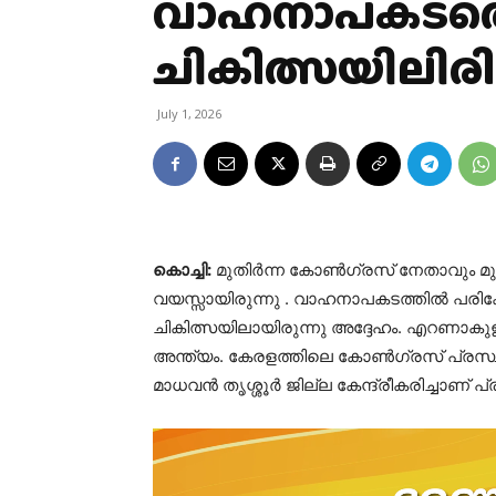
വാഹനാപകടത്തെ
ചികിത്സയിലിരി
July 1, 2026
കൊച്ചി:
മുതിർന്ന കോൺഗ്രസ് നേതാവും മ
വയസ്സായിരുന്നു . വാഹനാപകടത്തിൽ പരിക്കേ
ചികിത്സയിലായിരുന്നു അദ്ദേഹം. എറണാകുള
അന്ത്യം. കേരളത്തിലെ കോൺഗ്രസ് പ്രസ്ഥ
മാധവൻ തൃശ്ശൂർ ജില്ല കേന്ദ്രീകരിച്ചാണ് പ്