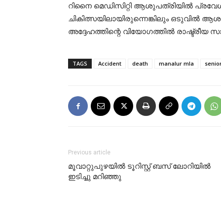
റിനൈ മെഡിസിറ്റി ആശുപത്രിയിൽ പ്രവേശിപ
ചികിത്സയിലായിരുന്നെങ്കിലും ഒടുവിൽ ആശു
അദ്ദേഹത്തിന്റെ വിയോഗത്തിൽ രാഷ്ട്രീയ 
TAGS
Accident
death
manalur mla
senio
Previous article
മൂവാറ്റുപുഴയിൽ ടൂറിസ്റ്റ് ബസ് ലോറിയിൽ
ഇടിച്ചു മറിഞ്ഞു