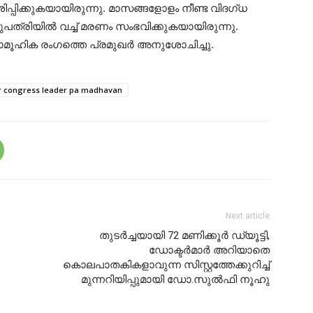
്പിക്കുകയായിരുന്നു. മാസങ്ങളോളം നീണ്ട വിദഗ്ധ
പത്രിയിൽ വച്ച് മരണം സംഭവിക്കുകയായിരുന്നു.
സാമൂഹിക രംഗത്തെ പ്രമുഖർ അനുശോചിച്ചു.
r congress leader pa madhavan
Next article
തുടർച്ചയായി 72 മണിക്കൂർ ഡ്യൂട്ടി,
ഡോക്ടർമാർ അറിയാതെ
കൊലപാതകികളാവുന്ന സിസ്റ്റത്തേക്കുറിച്ച്
മുന്നറിയിപ്പുമായി ഡോ.സുൽഫി നൂഹു