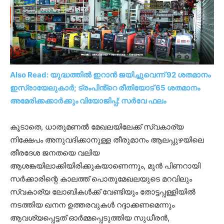
Also Read: യുദ്ധത്തിൽ ഇറാൻ ജയിച്ചുവെന്ന് 92 ശതമാനം
ഇസ്രായേലുകാർ; ട്രംപിൻ്റെ രീതിയോട് 65 ശതമാനം
അമേരിക്കക്കാർക്കും വിയോജിപ്പ്: സർവേ ഫലം
കൂടാതെ, ധാതുമണൽ മേഖലയിലേക്ക് സ്വകാര്യ
നിക്ഷേപം അനുവദിക്കാനുള്ള തീരുമാനം ആലപ്പുഴയിലെ
തീരദേശ ജനതയെ വലിയ
ആശങ്കയിലാക്കിയിരിക്കുകയാണെന്നും, മുൻ പിണറായി
സർക്കാരിന്റെ കാലത്ത് പൊതുമേഖലയുടെ മറവിലും
സ്വകാര്യ ലോബികൾക്ക് വേണ്ടിയും തോട്ടപ്പള്ളിയിൽ
നടത്തിയ ഖനന ഉത്തരവുകൾ റദ്ദാക്കണമെന്നും
ആവശ്യപ്പെട്ടത് ഓർമ്മപ്പെടുത്തിയ സുധീരൻ,