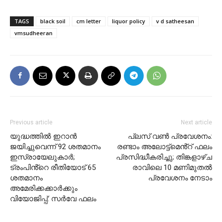
TAGS
black soil
cm letter
liquor policy
v d satheesan
vmsudheeran
Previous article
Next article
യുദ്ധത്തിൽ ഇറാൻ
പ്ലസ് വൺ പ്രവേശനം:
ജയിച്ചുവെന്ന് 92 ശതമാനം
രണ്ടാം അലോട്ട്മെൻ്റ് ഫലം
ഇസ്രായേലുകാർ;
പ്രസിദ്ധീകരിച്ചു; തിങ്കളാഴ്ച
ട്രംപിൻ്റെ രീതിയോട് 65
രാവിലെ 10 മണിമുതൽ
ശതമാനം
പ്രവേശനം നേടാം
അമേരിക്കക്കാർക്കും
വിയോജിപ്പ്: സർവേ ഫലം