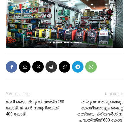
Previous article
Next article
മാരി ടൈം മ്യൂസിയത്തിന് 50
തിരുവനന്തപുരത്തും
കോടി, മിഷൻ സമുദ്രയ്ക്ക്
കോഴിക്കോട്ടും ലൈറ്റ്
400 കോടി
മെട്രോ, പ്രീയദർശിനി
പദ്ധതിയ്ക്ക് 600 കോടി