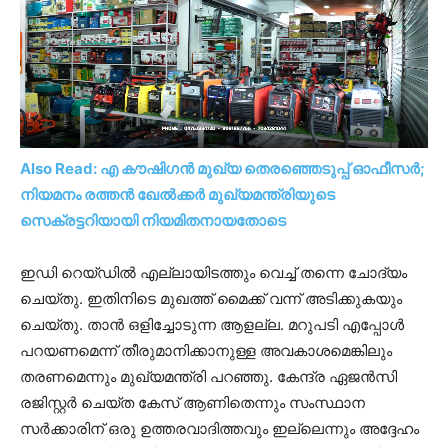
Also Read: എ കൗഷിഗൻ മുഖ്യ തെരഞ്ഞെടുപ്പ് ഓഫീസർ;
നിയമനം രത്തൻ ഖേൽക്കർ മുഖ്യമന്ത്രിയുടെ
സെക്രട്ടറിയായി നിയമിതനായതോടെ
ഇഡി റെയ്ഡിൽ എല്ലായിടത്തും വെച്ച് തന്നെ ചോദ്യം
ചെയ്തു. ഇതിനിടെ മുഖത്ത് മൈക്ക് വന്ന് അടിക്കുകയും
ചെയ്തു. താൻ ഒളിച്ചോടുന്ന ആളല്ല. മറുപടി എപ്പോൾ
പറയണമെന്ന് തീരുമാനിക്കാനുള്ള അവകാശമെങ്കിലും
തരണമെന്നും മുഖ്യമന്ത്രി പറഞ്ഞു. കേന്ദ്ര ഏജൻസി
രജിസ്റ്റർ ചെയ്ത കേസ് ആണിതെന്നും സംസ്ഥാന
സർക്കാരിന് ഒരു ഉത്തരവാദിത്തവും ഇല്ലെന്നും അദ്ദേഹം