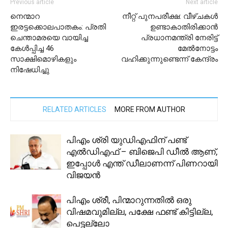
Previous article
Next article
നെന്മാറ
നീറ്റ് പുനപരീക്ഷ: വീഴ്ചകൾ
ഇരട്ടക്കൊലപാതകം: പ്രതി
ഉണ്ടാകാതിരിക്കാൻ
ചെന്താമരയെ വായിച്ച
പ്രധാനമന്ത്രി നേരിട്ട്
കേൾപ്പിച്ച 46
മേൽനോട്ടം
സാക്ഷിമൊഴികളും
വഹിക്കുന്നുണ്ടെന്ന് കേന്ദ്രം
നിഷേധിച്ചു
RELATED ARTICLES
MORE FROM AUTHOR
പിഎം ശ്രി യുഡിഎഫിന് പണ്ട്
എൽഡിഎഫ് – ബിജെപി ഡീൽ ആണ്,
ഇപ്പോൾ എന്ത് ഡീലാണന്ന് പിണറായി
വിജയൻ
പിഎം ശ്രീ, പിന്മാറുന്നതില്‍ ഒരു
വിഷമവുമില്ല, പക്ഷേ ഫണ്ട് കിട്ടില്ല,
പെട്ടല്ലോ