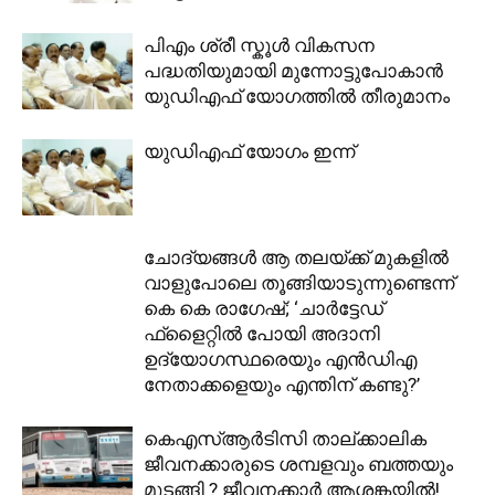
പിഎം ശ്രീ സ്കൂൾ വികസന
പദ്ധതിയുമായി മുന്നോട്ടുപോകാൻ
യുഡിഎഫ് യോഗത്തിൽ തീരുമാനം
യുഡിഎഫ് യോഗം ഇന്ന്
ചോദ്യങ്ങൾ ആ തലയ്ക്ക് മുകളിൽ
വാളുപോലെ തൂങ്ങിയാടുന്നുണ്ടെന്ന്
കെ കെ രാഗേഷ്; ‘ചാർട്ടേഡ്
ഫ്‌ളൈറ്റിൽ പോയി അദാനി
ഉദ്യോഗസ്ഥരെയും എൻഡിഎ
നേതാക്കളെയും എന്തിന് കണ്ടു?’
കെഎസ്ആർടിസി താല്ക്കാലിക
ജീവനക്കാരുടെ ശമ്പളവും ബത്തയും
മുടങ്ങി ? ജീവനക്കാർ ആശങ്കയിൽ!