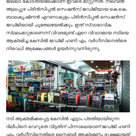
ജില്ലാ കോടതിയിലേക്കാണ് ഇവരെ മാറ്റുന്നത്. നിലവിൽ
ആലപ്പുഴ പ്രിൻസിപ്പൽ സെഷൻസ് ജഡ്‌ജിയായ കെ.കെ.
ബാലകൃഷ്‌ണൻ എറണാകുളം പ്രിൻസിപ്പൽ സെഷൻസ്
ജഡ്‌ജിയായി ചുമതലയേൽക്കും. ഇത് സ്വാഭാവിക
സ്‌ഥലംമാറ്റമാണെന്ന് വിവരമുണ്ട് ഏറെ വിവാദമായ നടിയെ
ആക്രമിച്ച കേസിൽ ജഡ്‌ജി ഹണി എം. വർഗീസിനെതിരെ
നിരവധി ആക്ഷേപങ്ങൾ ഉയർന്നുവന്നിരുന്നു.
നടി ആക്രമിക്കപ്പെട്ട കേസിൽ എട്ടാം പ്രതിയായിരുന്ന
ദിലീപിനെ വെറുതെ വിട്ടതിന് പിന്നാലെയാണ് ജഡ്‌ജി ഹണി
എം. വർഗീസിനെതിരെ സൈബർ ആക്രമണം രൂക്ഷമായത്