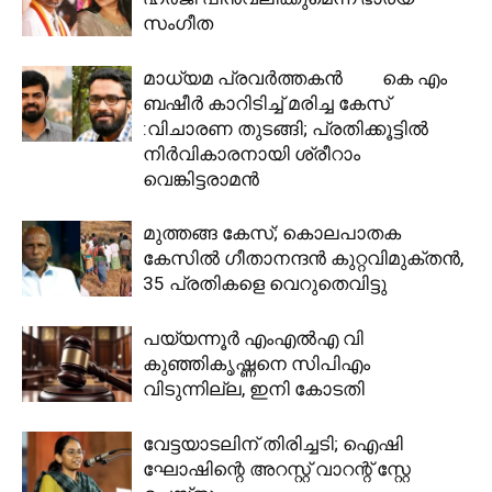
സംഗീത
മാധ്യമ പ്രവർത്തകൻ‌ കെ എം
ബഷീർ കാറിടിച്ച് മരിച്ച കേസ്
:വിചാരണ തുടങ്ങി; പ്രതിക്കൂട്ടിൽ
നിർവികാരനായി ശ്രീറാം
വെങ്കിട്ടരാമൻ
മുത്തങ്ങ കേസ്; കൊലപാതക
കേസില്‍ ഗീതാനന്ദൻ കുറ്റവിമുക്തന്‍,
35 പ്രതികളെ വെറുതെവിട്ടു
പയ്യന്നൂർ എംഎൽഎ വി
കുഞ്ഞികൃഷ്ണനെ സിപിഎം
വിടുന്നില്ല, ഇനി കോടതി
വേട്ടയാടലിന് തിരിച്ചടി; ഐഷി
ഘോഷിന്റെ അറസ്റ്റ് വാറന്റ് സ്റ്റേ