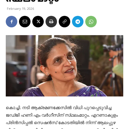
February 19, 2026
കൊച്ചി. നടി ആക്രമണക്കേസിൽ വിധി പുറപ്പെടുവിച്ച
ജഡ്‌ജി ഹണി എം വർഗീസിന് സ്‌ഥലംമാറ്റം. എറണാകുളം
പ്രിൻസിപ്പൽ സെഷൻസ് കോടതിയിൽ നിന്ന് ആലപ്പുഴ