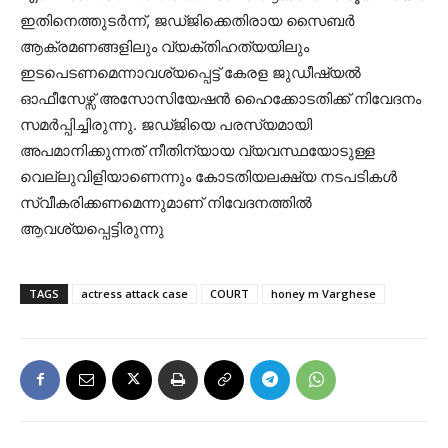
ഇതിനെത്തുടർന്ന്, ജഡ്‌ജിക്കെതിരായ സൈബർ
ആക്രമണങ്ങളിലും വ്യക്തിഹത്യയിലും
ഇടപെടണമെന്നാവശ്യപ്പെട്ട് കേരള ജുഡീഷ്യൽ
ഓഫീസേഴ്സ് അസോസിയേഷൻ ഹൈക്കോടതിക്ക് നിവേദനം
സമർപ്പിച്ചിരുന്നു. ജഡ്‌ജിയെ പരസ്യമായി
അപമാനിക്കുന്നത് നീതിന്യായ വ്യവസ്ഥയോടുള്ള
വെല്ലുവിളിയാണെന്നും കോടതിയലക്ഷ്യ നടപടികൾ
സ്വീകരിക്കണമെന്നുമാണ് നിവേദനത്തിൽ
ആവശ്യപ്പെട്ടിരുന്നു
TAGS
actress attack case
COURT
honey m Varghese