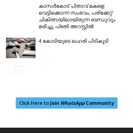
കാസര്‍കോട് പിതാവ് മകളെ
വെട്ടിക്കൊന്ന സംഭവം; പരിക്കേറ്റ്
ചികിത്സയിലായിരുന്ന ബന്ധുവും
മരിച്ചു, പ്രതി അറസ്റ്റിൽ
4 കോടിയുടെ ലഹരി പിടികൂടി
Click Here to
Join
WhatsApp
Community