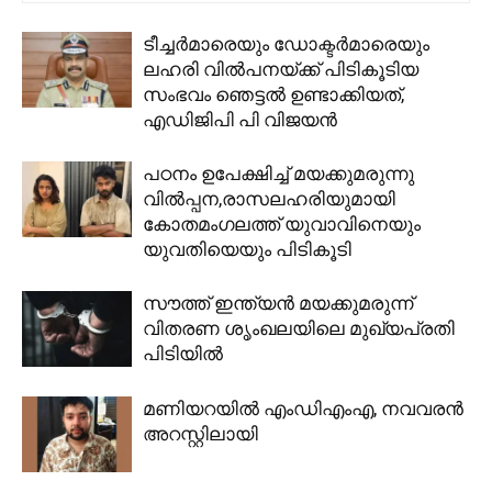
ടീച്ചർമാരെയും ഡോക്ടർമാരെയും
ലഹരി വില്‍പനയ്ക്ക് പിടികൂടിയ
സംഭവം ഞെട്ടൽ ഉണ്ടാക്കിയത്,
എഡിജിപി പി വിജയൻ
പഠനം ഉപേക്ഷിച്ച് മയക്കുമരുന്നു
വില്‍പ്പന,രാസലഹരിയുമായി
കോതമംഗലത്ത് യുവാവിനെയും
യുവതിയെയും പിടികൂടി
സൗത്ത് ഇന്ത്യന്‍ മയക്കുമരുന്ന്
വിതരണ ശൃംഖലയിലെ മുഖ്യപ്രതി
പിടിയില്‍
മണിയറയില്‍ എംഡിഎംഎ, നവവരന്‍
അറസ്റ്റിലായി