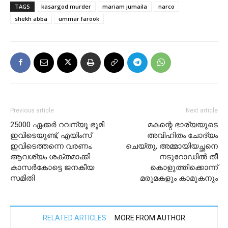
TAGS
kasargod murder
mariam jumaila
narco
shekh abba
ummar farook
Previous article
Next article
25000 ഏക്കർ റവന്യൂ ഭൂമി
മകന്റെ ഭാര്യയുടെ
ഇവിടെയുണ്ട്, എയിംസ്
അവിഹിതം ചോദ്യം
ഇവിടെത്തന്നെ വരണം;
ചെയ്തു, അമ്മായിയച്ഛനെ
ആവശ്യം ശക്തമാക്കി
നടുറോഡിൽ തീ
കാസർകോട്ടെ ജനകീയ
കൊളുത്തിക്കൊന്ന്
സമിതി
മരുമകളും കാമുകനും
RELATED ARTICLES
MORE FROM AUTHOR