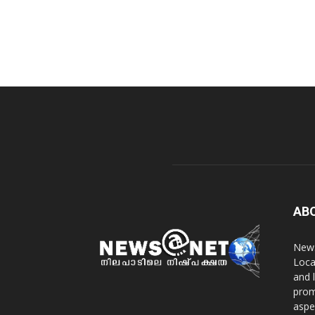
AB
News
Loca
and 
prom
aspe