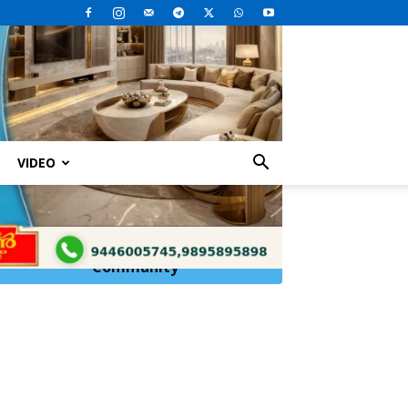
VIDEO
ും
Click Here to
Join
WhatsApp
Community