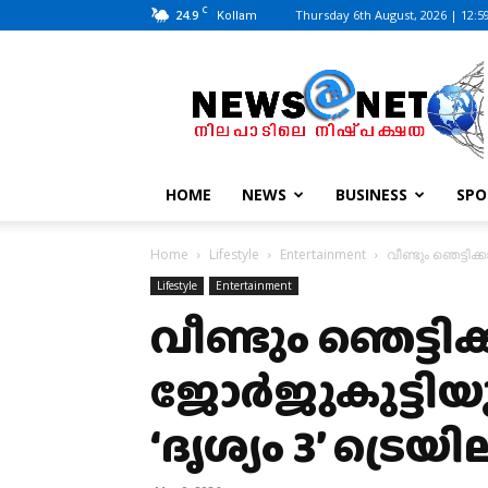
C
24.9
Thursday 6th August, 2026 | 12:5
Kollam
News@Net
|
www.newsatnet.com
HOME
NEWS
BUSINESS
SPO
Home
Lifestyle
Entertainment
വീണ്ടും ഞെട്ടിക്
Lifestyle
Entertainment
വീണ്ടും ഞെട്ടിക്
ജോര്‍ജുകുട്ടി
‘ദൃശ്യം 3’ ട്രെയി