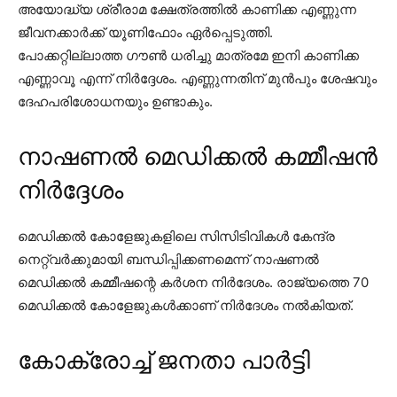
അയോദ്ധ്യ ശ്രീരാമ ക്ഷേത്രത്തിൽ കാണിക്ക എണ്ണുന്ന
ജീവനക്കാർക്ക് യൂണിഫോം ഏർപ്പെടുത്തി.
പോക്കറ്റില്ലാത്ത ഗൗൺ ധരിച്ചു മാത്രമേ ഇനി കാണിക്ക
എണ്ണാവൂ എന്ന് നിർദ്ദേശം. എണ്ണുന്നതിന് മുൻപും ശേഷവും
ദേഹപരിശോധനയും ഉണ്ടാകും.
നാഷണൽ മെഡിക്കൽ കമ്മീഷൻ
നിർദ്ദേശം
മെഡിക്കൽ കോളേജുകളിലെ സിസിടിവികൾ കേന്ദ്ര
നെറ്റ്വർക്കുമായി ബന്ധിപ്പിക്കണമെന്ന് നാഷണൽ
മെഡിക്കൽ കമ്മീഷന്റെ കർശന നിർദേശം. രാജ്യത്തെ 70
മെഡിക്കൽ കോളേജുകൾക്കാണ് നിർദേശം നൽകിയത്.
കോക്രോച്ച് ജനതാ പാർട്ടി