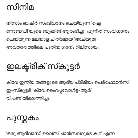
സിനിമ
നിസാം ബഷീർ സംവിധാനം ചെയ്യുന്ന ‘ഐ
നോബഡി’യുടെ ബുക്കിങ് ആരംഭിച്ചു. പുനീത് സംവിധാനം
ചെയ്യുന്ന മലയാള ചിത്രമായ ‘അച്യുത
അവതാര’ത്തിലെ പുതിയ ഗാനം റിലീസായി.
ഇലക്ട്രിക് സ്‌കൂട്ടർ
കീവേ ഇന്ത്യ തങ്ങളുടെ ആദ്യ പ്രീമിയം പെർഫോമൻസ്
ഇ-സ്‌കൂട്ടർ ‘കീവേ ഹൈപ്പവോൾട്ട്-ആർ’
വിപണിയിലെത്തിച്ചു.
പുസ്തകം
‘ഒരു ആദിവാസി വൈസ് ചാൻസലറുടെ കഥ’ എന്ന