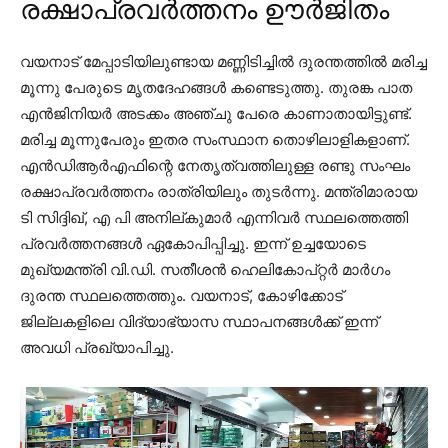
രക്ഷാപ്രവർത്തനം ഊർജിതം
വയനാട് മേപ്പാടിയിലുണ്ടായ മണ്ണിടിച്ചിൽ ദുരന്തത്തിൽ മരിച്ച
മൂന്നു പേരുടെ മൃതദേഹങ്ങൾ കണ്ടെടുത്തു. തുരങ്ക പാത
എൻജിനിയർ അടക്കം അഞ്ചു പേരെ കാണാതായിട്ടുണ്ട്.
മരിച്ച മൂന്നുപേരും ഇതര സംസ്ഥാന തൊഴിലാളികളാണ്.
എൻഡിആർഎഫിന്റെ നേതൃത്വത്തിലുള്ള രണ്ടു സംഘം
രക്ഷാപ്രവർത്തനം രാത്രിയിലും തുടർന്നു. മന്ത്രിമാരായ
ടി സിദ്ദിഖ്, എ പി അനില്കുമാർ എന്നിവർ സ്ഥലത്തെത്തി
പ്രവർത്തനങ്ങൾ ഏകോപിപ്പിച്ചു. ഇന്ന് ഉച്ചയോടെ
മുഖ്യമന്ത്രി വി.ഡി. സതീശൻ ഹെലികോപ്റ്റർ മാർഗം
ദുരന്ത സ്ഥലത്തെത്തും. വയനാട്, കോഴിക്കോട്
ജില്ലകളിലെ വിദ്യാഭ്യാസ സ്ഥാപനങ്ങൾക്ക് ഇന്ന്
അവധി പ്രഖ്യാപിച്ചു.