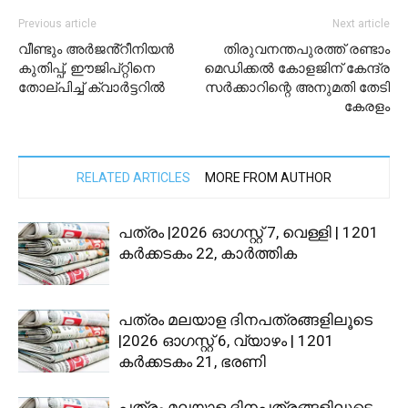
Previous article
Next article
വീണ്ടും അർജൻ്റീനിയൻ
തിരുവനന്തപുരത്ത് രണ്ടാം
കുതിപ്പ്, ഈജിപ്റ്റിനെ
മെഡിക്കല്‍ കോളജിന് കേന്ദ്ര
തോല്പിച്ച് ക്വാർട്ടറിൽ
സര്‍ക്കാറിന്റെ അനുമതി തേടി
കേരളം
RELATED ARTICLES
MORE FROM AUTHOR
പത്രം |2026 ഓഗസ്റ്റ് 7, വെള്ളി | 1201
കര്‍ക്കടകം 22, കാര്‍ത്തിക
പത്രം മലയാള ദിനപത്രങ്ങളിലൂടെ
|2026 ഓഗസ്റ്റ് 6, വ്യാഴം | 1201
കര്‍ക്കടകം 21, ഭരണി
പത്രം മലയാള ദിനപത്രങ്ങളിലൂടെ