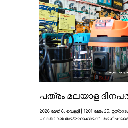
പത്രം മലയാള ദിനപത
2026 മേയ് 8, വെള്ളി | 1201 മേടം 25, ഉത്രാട
വാർത്തകൾ തയ്യാറാക്കിയത് : രജനീഷ് മൈന