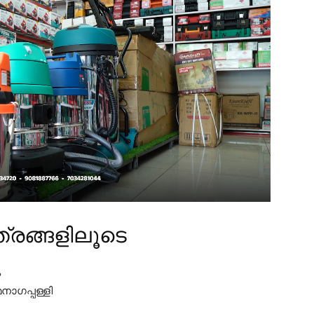
്രങ്ങളിലൂടെ
ം
ാഗപ്പള്ളി