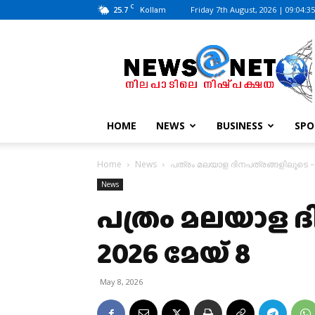
C
25.7
Friday 7th August, 2026 | 09:04:3
Kollam
News@Net
|
www.newsatnet.com
HOME
NEWS
BUSINESS
SPO
Home
News
പത്രം മലയാള ദിനപത്രങ്ങളിലൂടെ – 
News
പത്രം മലയാള ദ
2026 മേയ് 8
May 8, 2026