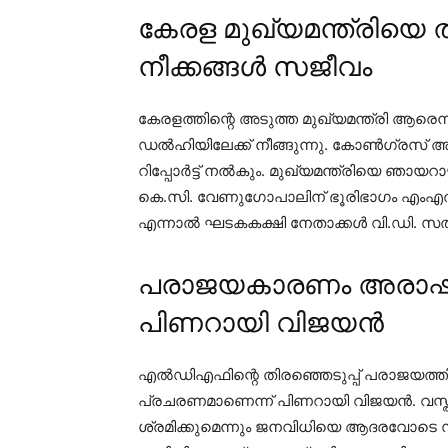
കേരള മുഖ്യമന്ത്രിയെ
നീക്കങ്ങൾ സജീവം
കേരളത്തിന്റെ അടുത്ത മുഖ്യമന്ത്രി ആരെന
ഡൽഹിയിലേക്ക് നീങ്ങുന്നു. കോൺഗ്രസ് അധ
റിപ്പോർട്ട് നൽകും. മുഖ്യമന്ത്രിയെ ഞാ
കെ.സി. വേണുഗോപാലിന് ഭൂരിഭാഗം എംഎൽ
എന്നാൽ ഘടകകക്ഷി നേതാക്കൾ വി.ഡി. സതീ
പരാജയകാരണം അരാഷ്ട്
പിണറായി വിജയൻ
എൽഡിഎഫിന്റെ തിരഞ്ഞെടുപ്പ് പരാജയത്തിന
പ്രചരണമാണെന്ന് പിണറായി വിജയൻ. വസ്
ശ്രമിക്കുമെന്നും ജനവിധിയെ ആദരവോടെ സ്വീ