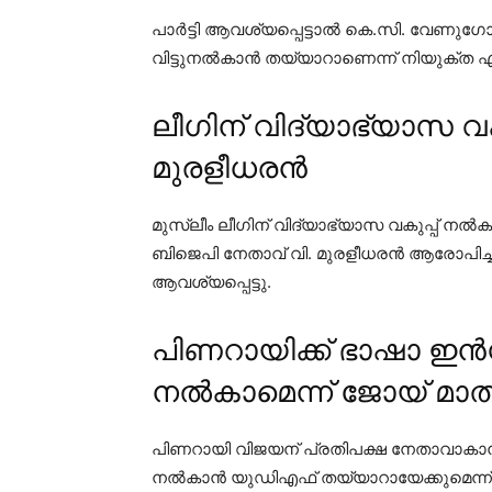
പാർട്ടി ആവശ്യപ്പെട്ടാൽ കെ.സി. വേണുഗോ
വിട്ടുനൽകാൻ തയ്യാറാണെന്ന് നിയുക്ത
ലീഗിന് വിദ്യാഭ്യാസ വക
മുരളീധരൻ
മുസ്ലീം ലീഗിന് വിദ്യാഭ്യാസ വകുപ്പ് നൽകു
ബിജെപി നേതാവ് വി. മുരളീധരൻ ആരോപിച്ചു
ആവശ്യപ്പെട്ടു.
പിണറായിക്ക് ഭാഷാ ഇൻസ്റ്
നൽകാമെന്ന് ജോയ് മാത
പിണറായി വിജയന് പ്രതിപക്ഷ നേതാവാകാൻ ഭ
നൽകാൻ യുഡിഎഫ് തയ്യാറായേക്കുമെന്ന് ന