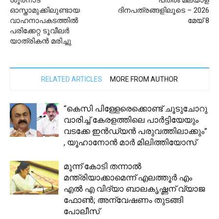
ശൂരനാട്
പത്രം മലയാള
ഓസ്താമുക്കിലുണ്ടായ
ദിനപത്രങ്ങളിലൂടെ – 2026
വാഹനാപകടത്തിൽ
മേയ് 8
പരിക്കേറ്റ ടൂവീലർ
യാത്രികൻ മരിച്ചു
RELATED ARTICLES
MORE FROM AUTHOR
“കെസി പിള്ളേരെക്കൊണ്ട് ചൂടുചോറു
വാരിച്ച് കേരളത്തിലെ പാർട്ടിയേയും
വടക്കേ ഇൻഡ്യൻ പരുവത്തിലാക്കും”
, യൂഹാനോൻ മാർ മിലിത്തിയോസ്
മൂന്ന് കോടി തന്നാൽ
മന്ത്രിയാക്കാമെന്ന് എലത്തൂർ എം
എൽ എ വിദ്യാ ബാലകൃഷ്ണന് വ്യാജ
ഫോൺ; അന്വേഷണം തുടങ്ങി
പോലീസ്