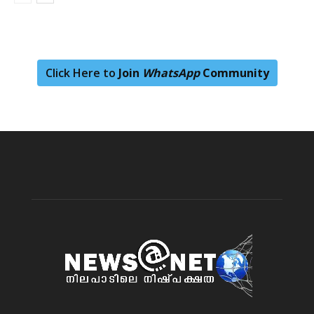
Click Here to
Join
WhatsApp
Community