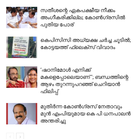
സതീശന്റെ ഏകപക്ഷീയ നീക്കം
അംഗീകരിക്കില്ല; കോൺഗ്രസിൽ
പുതിയ പോര്
കെപിസിസി അധ്യക്ഷ ചർച്ച ചൂടിൽ;
കോട്ടയത്ത് ഫ്ലെക്സ് വിവാദം
‘ഷാനിമോൾ എനിക്ക്
മകളെപ്പോലെയാണ് ‘; ബന്ധത്തിന്റെ
ആഴം തുറന്നുപറഞ്ഞ് ചെറിയാൻ
ഫിലിപ്പ്
മുതിർന്ന കോൺ​ഗ്രസ് നേതാവും
മുൻ എംപിയുമായ കെ പി ധനപാലൻ
അന്തരിച്ചു