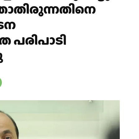
ത്താതിരുന്നതിനെ
ാടന
തെ പരിപാടി
ു