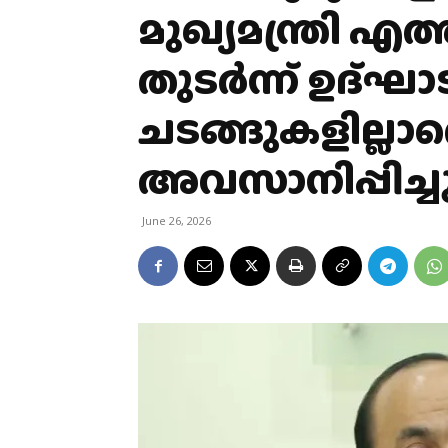
മുഖ്യമന്ത്രി എ
തുടർന്ന് ഉദ്ഘ
ചടങ്ങുകളില്ലാ
അവസാനിപ്പിച്ച
June 26, 2026