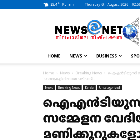
C
25.4
Thursday 6th August, 2026 | 02:5
Kollam
News@Net
|
www.newsatnet.com
HOME
NEWS
BUSINESS
SPO
Home
News
Breaking News
ഐഎൻടിയുസി സംസ്ഥ
ചടങ്ങുകളില്ലാതെ പരിപാടി...
News
Breaking News
Kerala
Uncategorized
ഐഎൻടിയുസി
സമ്മേളന വേദ
മണിക്കൂറുകളോളം