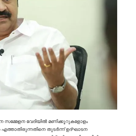
 സമ്മേളന വേദിയിൽ മണിക്കൂറുകളോളം
ീശൻ എത്താതിരുന്നതിനെ തുടർന്ന് ഉദ്ഘാടന