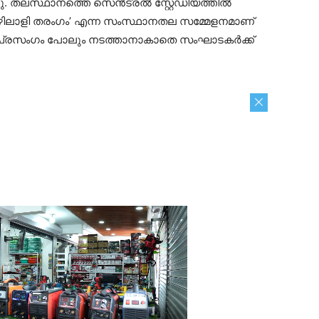
ചു. തലസ്ഥാനത്തെ സെൻട്രൽ സ്റ്റേഡിയത്തിൽ
ൊഴിലാളി തരംഗം’ എന്ന സംസ്ഥാനതല സമ്മേളനമാണ്
 പ്രസംഗം പോലും നടത്താനാകാതെ സംഘാടകർക്ക്