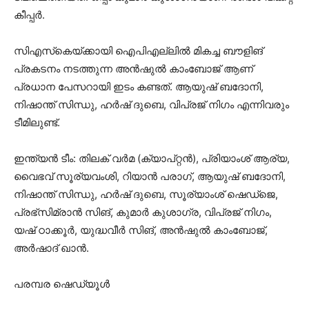
കീപ്പര്‍.
സിഎസ്‌കെയ്ക്കായി ഐപിഎല്ലില്‍ മികച്ച ബൗളിങ്
പ്രകടനം നടത്തുന്ന അന്‍ഷുല്‍ കാംബോജ് ആണ്
പ്രധാന പേസറായി ഇടം കണ്ടത്. ആയുഷ് ബദോനി,
നിഷാന്ത് സിന്ധു, ഹര്‍ഷ് ദുബെ, വിപ്രജ് നിഗം എന്നിവരും
ടീമിലുണ്ട്.
ഇന്ത്യന്‍ ടീം: തിലക് വര്‍മ (ക്യാപ്റ്റന്‍), പ്രിയാംശ് ആര്യ,
വൈഭവ് സൂര്യവംശി, റിയാന്‍ പരാഗ്, ആയുഷ് ബദോനി,
നിഷാന്ത് സിന്ധു, ഹര്‍ഷ് ദുബെ, സൂര്യാംശ് ഷെഡ്‌ജെ,
പ്രഭ്‌സിമ്രാന്‍ സിങ്, കുമാര്‍ കുശാഗ്ര, വിപ്രജ് നിഗം,
യഷ് ഠാക്കൂര്‍, യുദ്ധവീര്‍ സിങ്, അന്‍ഷുല്‍ കാംബോജ്,
അര്‍ഷാദ് ഖാന്‍.
പരമ്പര ഷെഡ്യൂള്‍