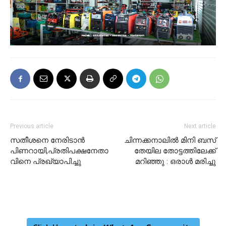
Previous article
Next article
സതീശനെ നേരിടാന്‍
ചിന്നക്കനാലില്‍ മിനി ബസ്
പിണറായി,പ്രതിപക്ഷനേതാ
തേയില തോട്ടത്തിലേക്ക്
വിനെ പ്രഖ്യാപിച്ചു
മറിഞ്ഞു : ഒരാൾ മരിച്ചു