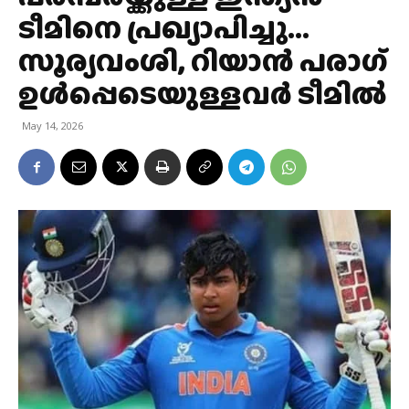
ടീമിനെ പ്രഖ്യാപിച്ചു…
സൂര്യവംശി, റിയാൻ പരാഗ്
ഉൾപ്പെടെയുള്ളവർ ടീമിൽ
May 14, 2026