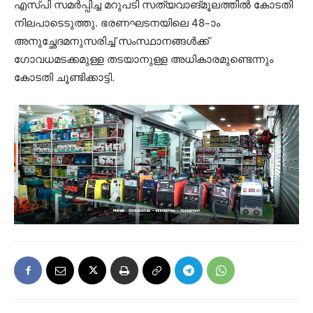
എസ്പി സമര്‍പ്പിച്ച മറുപടി സത്യവാങ്മൂലത്തില്‍ കോടതി
നിലപാടെടുത്തു. ഭരണഘടനയിലെ 48–ാം
അനുച്ഛേദമനുസരിച്ച് സംസ്ഥാനങ്ങള്‍ക്ക്
ഗോവധമടക്കമുള്ള തടയാനുള്ള അധികാരമുണ്ടെന്നും
കോടതി ചൂണ്ടിക്കാട്ടി.