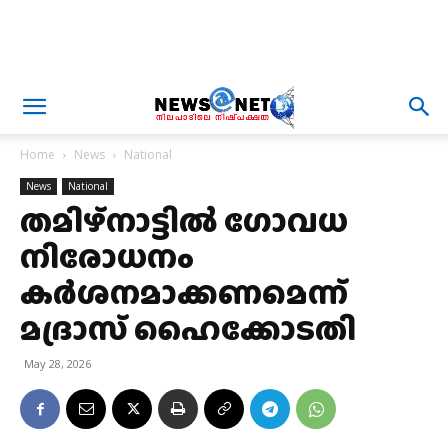
Home
News
National
News
National
തമിഴ്നാട്ടിൽ ഗോവധ
നിരോധനം
കർശനമാക്കണമെന്ന്
മദ്രാസ് ഹൈക്കോടതി
May 28, 2026