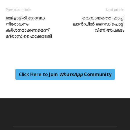
Previous article
Next article
തമിഴ്നാട്ടിൽ ഗോവധ
വെമ്പായത്തെ ഹാപ്പി
നിരോധനം
ലാൻഡില്‍ റൈഡ്‌ പൊട്ടി
കർശനമാക്കണമെന്ന്
വീണ് അപകടം
മദ്രാസ് ഹൈക്കോടതി
Click Here to
Join
WhatsApp
Community