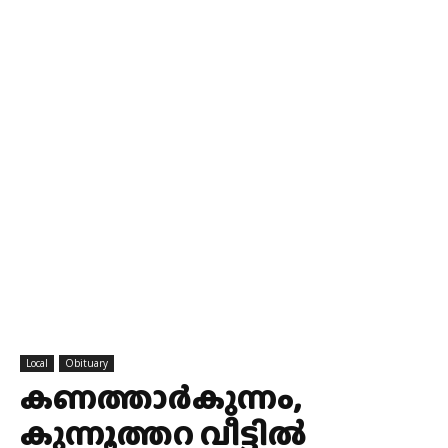
Local
Obituary
കണത്താർകുന്നം,
കുന്നൂത്തറ വീട്ടിൽ