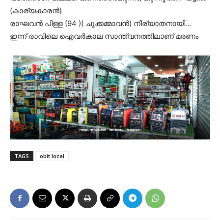
(കാര്യകാരൻ)
രാഘവൻ പിള്ള (94 )( ചുക്കമ്മാവൻ) നിര്യാതനായി…
ഇന്ന് രാവിലെ ഐവർകാല സാന്ത്വനത്തിലാണ് മരണം
TAGS
obit local