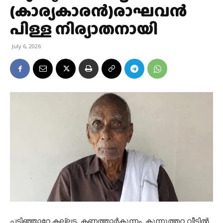
(കാര്യകാരൻ)രാഘവൻ
പിള്ള നിര്യാതനായി
July 6, 2026
പടിഞ്ഞാറേ കല്ലട. കണത്താർകുന്നം, കുന്നൂത്തറ വീട്ടിൽ