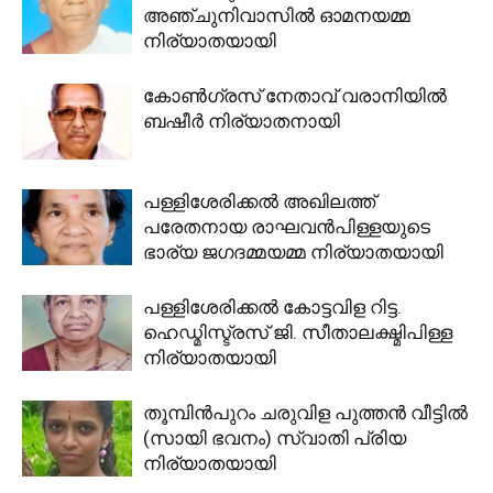
അഞ്ചുനിവാസിൽ ഓമനയമ്മ
നിര്യാതയായി
കോൺഗ്രസ്‌ നേതാവ് വരാനിയിൽ
ബഷീർ നിര്യാതനായി
പള്ളിശേരിക്കല്‍ അഖിലത്ത്
പരേതനായ രാഘവന്‍പിള്ളയുടെ
ഭാര്യ ജഗദമ്മയമ്മ നിര്യാതയായി
പള്ളിശേരിക്കല്‍ കോട്ടവിള റിട്ട.
ഹെഡ്മിസ്ട്രസ് ജി. സീതാലക്ഷ്മിപിള്ള
നിര്യാതയായി
തൂമ്പിൻപുറം ചരുവിള പുത്തൻ വീട്ടിൽ
(സായി ഭവനം) സ്വാതി പ്രിയ
നിര്യാതയായി