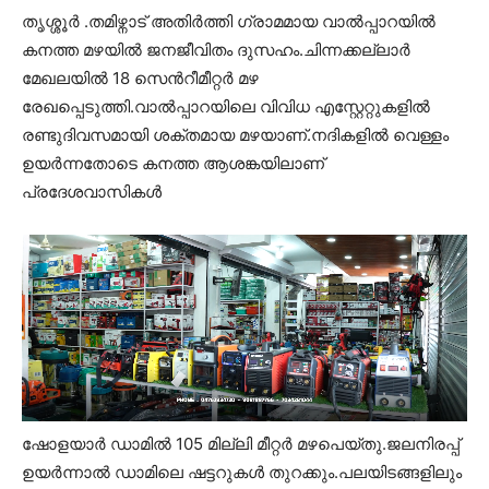
തൃശ്ശൂർ .തമിഴ്നാട് അതിർത്തി ഗ്രാമമായ വാൽപ്പാറയിൽ
കനത്ത മഴയിൽ ജനജീവിതം ദുസഹം.ചിന്നക്കല്ലാർ
മേഖലയിൽ 18 സെൻറീമീറ്റർ മഴ
രേഖപ്പെടുത്തി.വാൽപ്പാറയിലെ വിവിധ എസ്റ്റേറ്റുകളിൽ
രണ്ടുദിവസമായി ശക്തമായ മഴയാണ്.നദികളിൽ വെള്ളം
ഉയർന്നതോടെ കനത്ത ആശങ്കയിലാണ്
പ്രദേശവാസികൾ
ഷോളയാർ ഡാമിൽ 105 മില്ലി മീറ്റർ മഴപെയ്തു.ജലനിരപ്പ്
ഉയർന്നാൽ ഡാമിലെ ഷട്ടറുകൾ തുറക്കും.പലയിടങ്ങളിലും