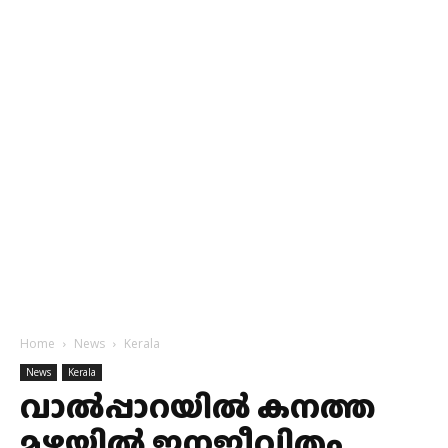
Home
News
Kerala
News
Kerala
വാൽപ്പാറയിൽ കനത്ത
മഴയിൽ ജനജീവിതം