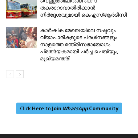
വെള്ളത്തിലിറങ്ങി ബസ്
തകരാറാവാതിരിക്കാന്‍
നിര്‍ദ്ദേശവുമായി കെഎസ്ആര്‍ടിസി
കാര്‍ഷിക മേഖലയിലെ നഷ്ടവും
വ്യാപാരികളുടെ പ്രശ്‌നങ്ങളും
നാളത്തെ മന്ത്രിസഭായോഗം
പ്രത്യേകമായി ചര്‍ച്ച ചെയ്യും,
മുഖ്യമന്ത്രി
Click Here to
Join
WhatsApp
Community