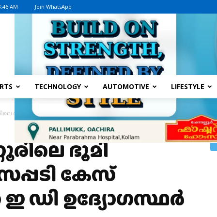
3:46 AM
Join WhatsApp
Advertisement
RTS
TECHNOLOGY
AUTOMOTIVE
LIFESTYLE
ലെ ഭൂമി പരിശോധിച്ച് മാസപ്പടി കേസ് അന്വേഷിക്കുന്ന ഇ ഡി ഉദ്യോഗസ്ഥര്‍
ൂരിലെ ഭൂമി
സപ്പടി കേസ്
 ഇ ഡി ഉദ്യോഗസ്ഥര്‍