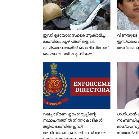
ഇഡി ഉദ്യോഗസ്ഥരെ ആക്രമിച്ച
വീണയുടെ പു
കേസിലെ ഏഴ് പ്രതികളുടെ
ഇന്ത്യയെ ക
ജാമ്യാപേക്ഷയില്‍ പൊലീസിനോട്
അന്വേഷ
ഹൈക്കോടതി മറുപടി തേടി
വലപ്പാട് മണപ്പുറം ഗ്രൂപ്പിന്റെ
ശശിധരന്‍ 
സ്ഥാപനത്തില്‍ നിന്ന് കോടികള്‍
സംബന്ധിച്ചു
തട്ടിയ കേസില്‍ ഇഡി
മാധ്യമസൃഷ്
അന്വേഷണം,കൊല്ലം സ്വദേശി
നേതാവ് പി
ധന്യ മോഹനെ ചോദ്യം