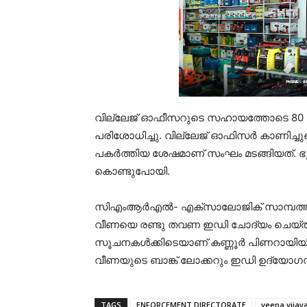
വില്ലേജ് ഓഫീസറുടെ സഹായത്തോടെ 80 സെന
പരിശോധിച്ചു. വില്ലേജ് ഓഫിസര്‍ കാണിച്
പകര്‍ത്തിയ ശേഷമാണ് സംഘം മടങ്ങിയത്. ഭ
കൊണ്ടുപോയി.
സിഎംആര്‍എല്‍- എക്‌സാലോജിക് സാമ്പത്തി
വീണയെ രണ്ടു തവണ ഇഡി ചോദ്യം ചെയ്തിര
സൂചനകള്‍ക്കിടെയാണ് കണ്ണൂര്‍ പിണറായിയ
വീണയുടെ ബാങ്ക് ലോക്കറും ഇഡി ഉദ്യോഗസ്ഥ
TAGS
ENFORCEMENT DIRECTORATE
veena vijay