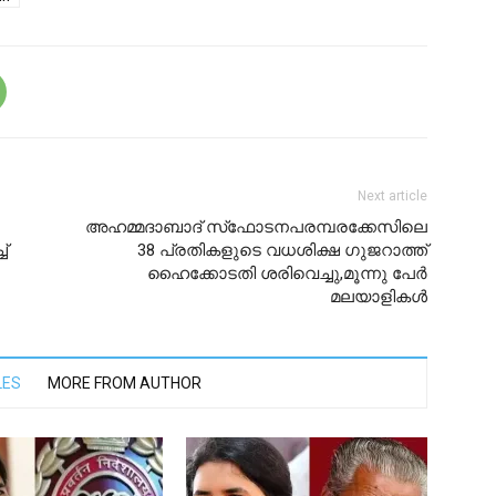
Next article
അഹമ്മദാബാദ് സ്‌ഫോടനപരമ്പരക്കേസിലെ
്
38 പ്രതികളുടെ വധശിക്ഷ ഗുജറാത്ത്
ഹൈക്കോടതി ശരിവെച്ചു,മൂന്നു പേര്‍
മലയാളികള്‍
LES
MORE FROM AUTHOR