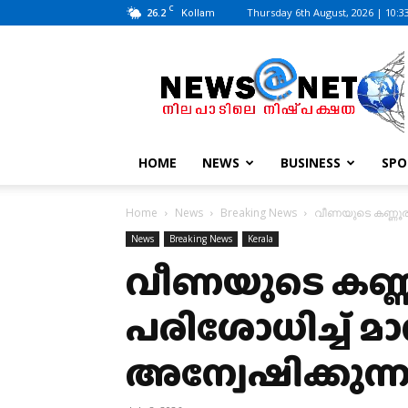
C
26.2
Thursday 6th August, 2026 | 10:3
Kollam
News@Net
|
www.newsatnet.com
HOME
NEWS
BUSINESS
SPO
Home
News
Breaking News
വീണയുടെ കണ്ണൂരി
News
Breaking News
Kerala
വീണയുടെ കണ്ണ
പരിശോധിച്ച് മാ
അന്വേഷിക്കുന്ന