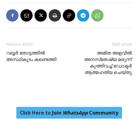
Previous article
Next article
റബ്ബർ തോട്ടത്തിൽ
അമിത അളവില്‍
അസ്ഥികൂടം കണ്ടെത്തി
അനസ്‌തേഷ്യ മരുന്ന്
കുത്തിവച്ച് ഡോക്ടര്‍
ആത്മഹത്യ ചെയ്തു
Click Here to
Join
WhatsApp
Community