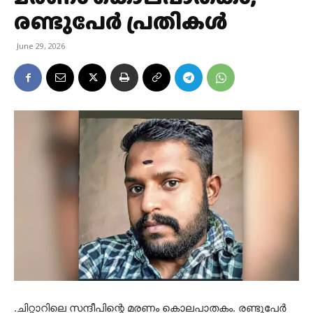
രണ്ടുപേർ പ്രതികള്‍
June 29, 2026
.ചിറ്റാറിലെ സന്ദീപിന്റെ മരണം കൊലപാതകം. രണ്ടുപേർ