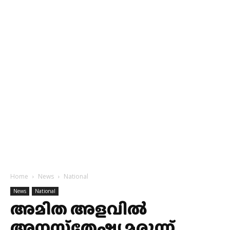
Home
News
National
News
National
അമിത അളവില്‍
അനസ്‌തേഷ്യ മരുന്ന്