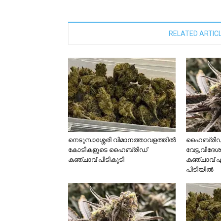
RELATED ARTIC
നെടുമ്പാശ്ശേരി വിമാനത്താവളത്തിൽ
ഹൈബ്രിഡ്
കോടികളുടെ ഹൈബ്രിഡ്
വേട്ട,വിദേ
കഞ്ചാവ് പിടികൂടി
കഞ്ചാവ് എത
പിടിയില്‍