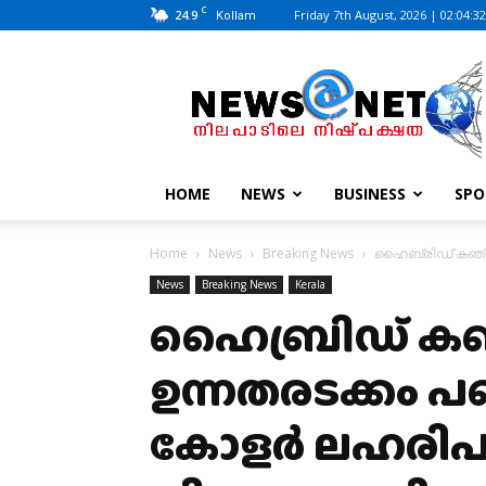
C
24.9
Friday 7th August, 2026 | 02:04:3
Kollam
News@Net
|
www.newsatnet.com
HOME
NEWS
BUSINESS
SPO
Home
News
Breaking News
ഹൈബ്രിഡ് കഞ്ചാവെ
News
Breaking News
Kerala
ഹൈബ്രിഡ് കഞ്
ഉന്നതരടക്കം പങ്
കോളര്‍ ലഹരിപാര്