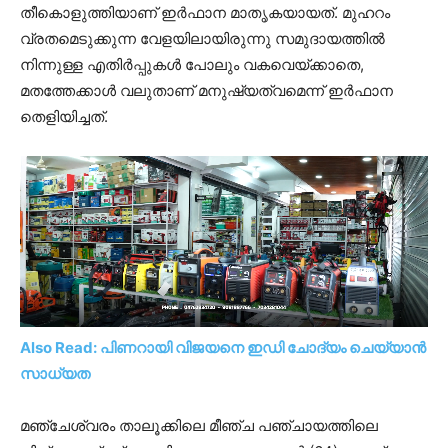
തീകൊളുത്തിയാണ് ഇർഫാന മാതൃകയായത്. മുഹറം
വ്രതമെടുക്കുന്ന വേളയിലായിരുന്നു സമുദായത്തിൽ
നിന്നുള്ള എതിർപ്പുകൾ പോലും വകവെയ്ക്കാതെ,
മതത്തേക്കാൾ വലുതാണ് മനുഷ്യത്വമെന്ന് ഇർഫാന
തെളിയിച്ചത്.
Also Read: പിണറായി വിജയനെ ഇഡി ചോദ്യം ചെയ്യാൻ
സാധ്യത
മഞ്ചേശ്വരം താലൂക്കിലെ മീഞ്ച പഞ്ചായത്തിലെ