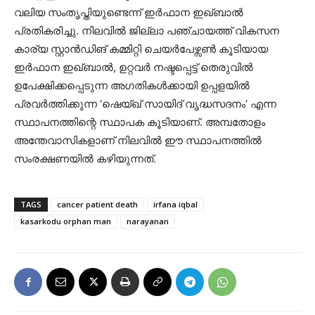
വലിയ സംതൃപ്തിയുണ്ടെന്ന് ഇർഫാന ഇഖ്ബാൽ
പ്രതികരിച്ചു. നിലവിൽ ജില്ലാ പഞ്ചായത്ത് വികസന
കാര്യ സ്റ്റാൻഡിങ് കമ്മിറ്റി ചെയർപേഴ്സൺ കൂടിയായ
ഇർഫാന ഇഖ്ബാൽ, ഉറ്റവർ നഷ്ടപ്പെട്ട് തെരുവിൽ
ഉപേക്ഷിക്കപ്പെടുന്ന അഗതികൾക്കായി ഉപ്പളയിൽ
പ്രവർത്തിക്കുന്ന ‘ഷെയ്ഖ് സായിദ് വൃദ്ധസദനം’ എന്ന
സ്ഥാപനത്തിന്റെ സ്ഥാപക കൂടിയാണ്. അമ്പതോളം
അന്തേവാസികളാണ് നിലവിൽ ഈ സ്ഥാപനത്തിൽ
സംരക്ഷണയിൽ കഴിയുന്നത്.
TAGS
cancer patient death
irfana iqbal
kasarkodu orphan man
narayanan