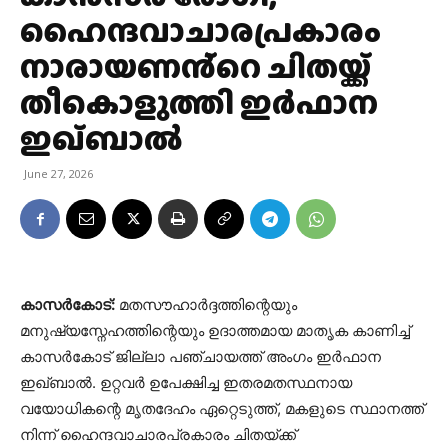
ഹൈന്ദവാചാരപ്രകാരം
നാരായണൻ്റെ ചിതയ്ക്ക്
തീകൊളുത്തി ഇർഫാന
ഇഖ്ബാൽ
June 27, 2026
കാസർകോട്:
മതസൗഹാർദ്ദത്തിന്റെയും
മനുഷ്യസ്നേഹത്തിന്റെയും ഉദാത്തമായ മാതൃക കാണിച്ച്
കാസർകോട് ജില്ലാ പഞ്ചായത്ത് അംഗം ഇർഫാന
ഇഖ്ബാൽ. ഉറ്റവർ ഉപേക്ഷിച്ച ഇതരമതസ്ഥനായ
വയോധികന്റെ മൃതദേഹം ഏറ്റെടുത്ത്, മകളുടെ സ്ഥാനത്ത്
നിന്ന് ഹൈന്ദവാചാരപ്രകാരം ചിതയ്ക്ക്