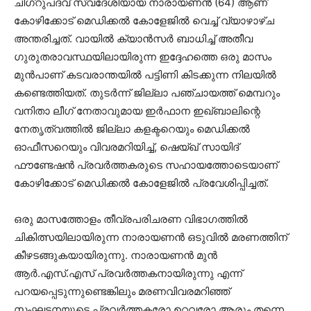
ചിഗ്റുപദവ് സ്വദേശിയായ നാരായണൻ (64) ആണ്
കോഴിക്കോട് മെഡിക്കൽ കോളേജിൽ വെച്ച് വ്യാഴാഴ്ച
അന്തരിച്ചത്. വായിൽ ക്യാൻസർ ബാധിച്ച് അതീവ
ഗുരുതരാവസ്ഥയിലായിരുന്ന ഇദ്ദേഹത്തെ ഒരു മാസം
മുൻപാണ് കടവരാന്തയിൽ പട്ടിണി കിടക്കുന്ന നിലയിൽ
കണ്ടെത്തിയത്. തുടർന്ന് ജില്ലാ പഞ്ചായത്ത് മെമ്പറും
വനിതാ ലീഗ് നേതാവുമായ ഇർഫാന ഇഖ്ബാലിന്റെ
നേതൃത്വത്തിൽ ജില്ലാ കളക്ടറെയും മെഡിക്കൽ
ഓഫീസറെയും വിവരമറിയിച്ച്, ഷെയ്ഖ് സായിദ്
ഫൗണ്ടേഷൻ പ്രവർത്തകരുടെ സഹായത്തോടെയാണ്
കോഴിക്കോട് മെഡിക്കൽ കോളേജിൽ പ്രവേശിപ്പിച്ചത്.
ഒരു മാസത്തോളം തീവ്രപരിചരണ വിഭാഗത്തിൽ
ചികിത്സയിലായിരുന്ന നാരായണൻ ഒടുവിൽ മരണത്തിന്
കീഴടങ്ങുകയായിരുന്നു. നാരായണൻ മുൻ
ആർ.എസ്.എസ് പ്രവർത്തകനായിരുന്നു എന്ന്
പറയപ്പെടുന്നുണ്ടെങ്കിലും മരണവിവരമറിഞ്ഞ്
സംഘടനയുടെ പ്രവർത്തകരോ ഉറ്റവരോ ആരും തന്നെ