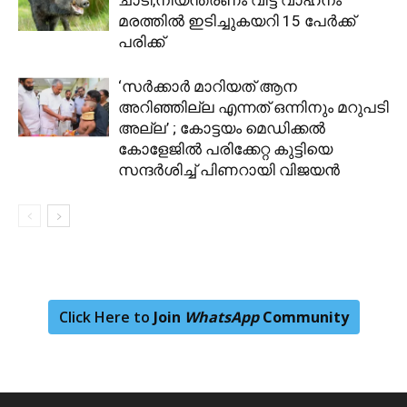
മരത്തിൽ ഇടിച്ചുകയറി 15 പേർക്ക്
പരിക്ക്
‘സർക്കാർ മാറിയത് ആന
അറിഞ്ഞില്ല എന്നത് ഒന്നിനും മറുപടി
അല്ല’ ; കോട്ടയം മെഡിക്കൽ
കോളേജിൽ പരിക്കേറ്റ കുട്ടിയെ
സന്ദർശിച്ച് പിണറായി വിജയൻ
Click Here to
Join
WhatsApp
Community