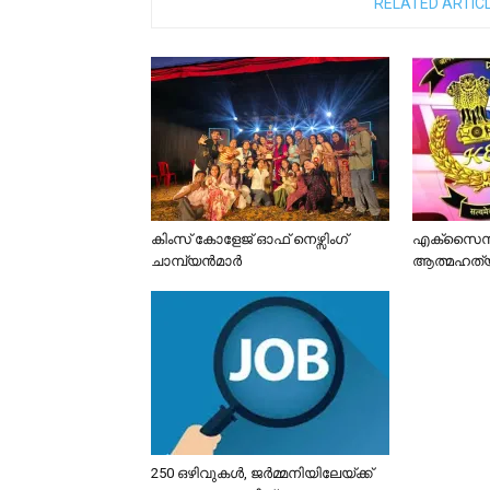
RELATED ARTIC
കിംസ് കോളേജ് ഓഫ് നെഴ്സിംഗ്
എക്സൈസ്
ചാമ്പ്യൻമാർ
ആത്മഹത്യ
250 ഒഴിവുകൾ, ജര്‍മ്മനിയിലേയ്ക്ക്