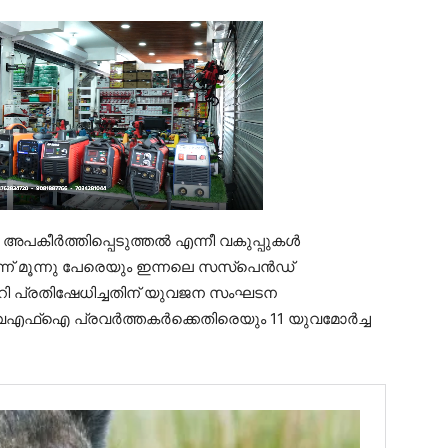
അപകീർത്തിപ്പെടുത്തൽ എന്നീ വകുപ്പുകൾ
്ന് മൂന്നു പേരെയും ഇന്നലെ സസ്പെൻഡ്
റി പ്രതിഷേധിച്ചതിന് യുവജന സംഘടന
ൈഎഫ്ഐ പ്രവർത്തകർക്കെതിരെയും 11 യുവമോർച്ച