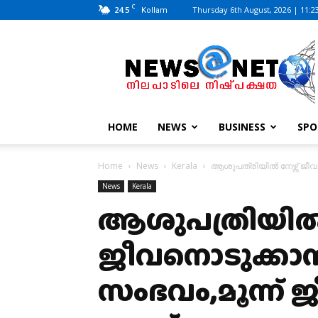
C
24.5
Thursday 6th August, 2026 | 11:2
Kollam
News@Net
|
www.newsatnet.com
HOME
NEWS
BUSINESS
SPO
Home
News
Kerala
ആശുപത്രിയിൽ നേഴ്സ് ജീവന
News
Kerala
ആശുപത്രിയിൽ
ജീവനൊടുക്കാൻ 
സംഭവം,മൂന്ന് 