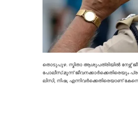
തൊടുപുഴ. സ്മിതാ ആശുപത്രിയിൽ നേഴ്സ് ജ
പോലീസ്.മൂന്ന് ജീവനക്കാർക്കെതിരെയും
ലിസി, നിഷ, എന്നിവർക്കെതിരെയാണ് കേസെ