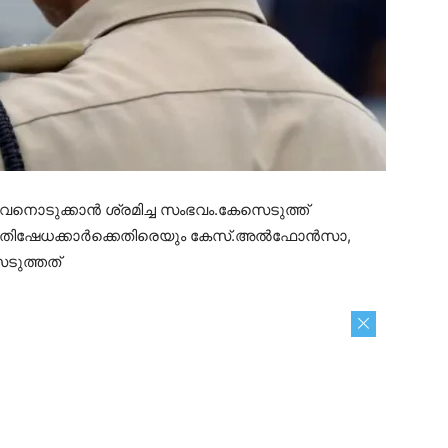
ീവനൊടുക്കാൻ ശ്രമിച്ച സംഭവം.കേസെടുത്ത്
 പ്രതിഷേധക്കാർക്കെതിരെയും കേസ്.അൽഫോൻസാ,
ടുത്തത്