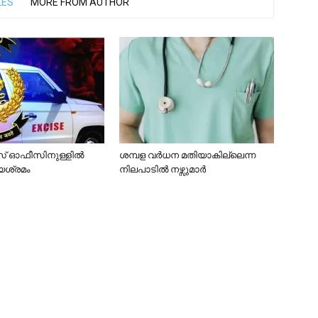
LES
MORE FROM AUTHOR
 ഓഫീസിനുള്ളിൽ
ശമ്പള വർധന മതിയാകില്ലെന്ന
ശ്രമം
നിലപാടിൽ നഴ്സുമാർ