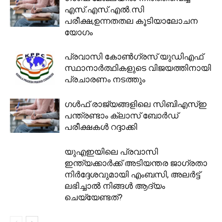
എസ്.എസ്.എൽ.സി
പരീക്ഷ,ഉന്നതതല കൂടിയാലോചന
യോഗം
പ്രവാസി കോൺഗ്രസ് യുഡിഎഫ്
സ്ഥാനാർത്ഥികളുടെ വിജയത്തിനായി
പ്രചാരണം നടത്തും
ഗള്‍ഫ് രാജ്യങ്ങളിലെ സിബിഎസ്ഇ
പന്ത്രണ്ടാം ക്ലാസ് ബോര്‍ഡ്
പരീക്ഷകള്‍ റദ്ദാക്കി
യുഎഇയിലെ പ്രവാസി
ഇന്ത്യക്കാർക്ക് അടിയന്തര ജാഗ്രതാ
നിർദ്ദേശവുമായി എംബസി, അലർട്ട്
ലഭിച്ചാൽ നിങ്ങൾ ആദ്യം
ചെയ്യേണ്ടത്?