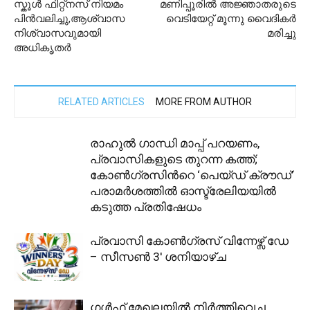
സ്കൂൾ ഫിറ്റ്നസ് നിയമം
മണിപ്പൂരില്‍ അജ്ഞാതരുടെ
പിൻവലിച്ചു,ആശ്വാസ
വെടിയേറ്റ് മൂന്നു വൈദികര്‍
നിശ്വാസവുമായി
മരിച്ചു
അധികൃതര്‍
RELATED ARTICLES
MORE FROM AUTHOR
രാഹുൽ ഗാന്ധി മാപ്പ് പറയണം,
പ്രവാസികളുടെ തുറന്ന കത്ത്;
കോൺഗ്രസിന്‍റെ ‘പെയ്ഡ് ക്രൗഡ്’
പരാമർശത്തിൽ ഓസ്ട്രേലിയയിൽ
കടുത്ത പ്രതിഷേധം
പ്രവാസി കോൺഗ്രസ് വിന്നേഴ്സ് ഡേ
– സീസൺ 3′ ശനിയാഴ്ച
ഗൾഫ് മേഖലയിൽ നിർത്തിവെച്ച