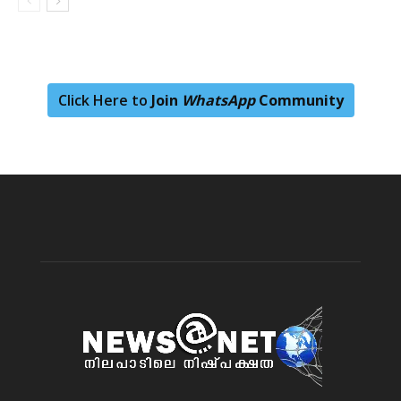
Click Here to
Join
WhatsApp
Community