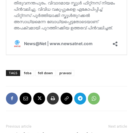
TAGS
feba
fell down
pravasi
Previous article
Next article