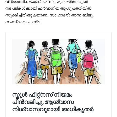
വിദ്യാര്‍ഥിനിയാണ്. ഫെബ. മൃതശരീരം തുടര്‍
നടപടികള്‍ക്കായി ഫര്‍വാനിയ ആശുപത്രിയില്‍
സൂക്ഷിച്ചിരിക്കുകയാണ്. സഹോദരി: അന്ന ബിജു.
സംസ്‌കാരം പിന്നീട്.