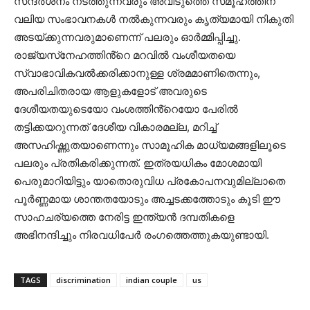
സന്ദർശനം നടത്തുന്നവരും അവിടുത്തെ സമൂഹത്തിന്
വലിയ സംഭാവനകൾ നൽകുന്നവരും കൃത്യമായി നികുതി
അടയ്ക്കുന്നവരുമാണെന്ന് പലരും ഓർമ്മിപ്പിച്ചു.
രാജ്യസ്‌നേഹത്തിൻ്റെ മറവിൽ വംശീയതയെ
സ്വാഭാവികവൽക്കരിക്കാനുള്ള ശ്രമമാണിതെന്നും,
അപരിചിതരായ ആളുകളോട് അവരുടെ
ദേശീയതയുടെയോ വംശത്തിൻ്റെയോ പേരിൽ
തട്ടിക്കയറുന്നത് ദേശീയ വികാരമല്ല, മറിച്ച്
അസഹിഷ്ണുതയാണെന്നും സാമൂഹിക മാധ്യമങ്ങളിലൂടെ
പലരും പ്രതികരിക്കുന്നത്. ഇത്രയധികം മോശമായി
പെരുമാറിയിട്ടും യാതൊരുവിധ പ്രകോപനവുമില്ലാതെ
പൂർണ്ണമായ ശാന്തതയോടും അച്ചടക്കത്തോടും കൂടി ഈ
സാഹചര്യത്തെ നേരിട്ട ഇന്ത്യൻ ദമ്പതികളെ
അഭിനന്ദിച്ചും നിരവധിപേർ രംഗത്തെത്തുകയുണ്ടായി.
TAGS
discrimination
indian couple
us