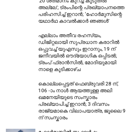
’20 ശതമാനം കുറച്ച് കൂടുതൽ
അല്ലേ’; ട്രംപിന്റെ പ്രഖ്യാപനത്തെ
പരി​ഹസിച്ച് ഇറാൻ; ‘ഹോർമുസിന്റെ
യഥാർഥ കാവൽക്കാർ ഞങ്ങൾ’
എല്ലാം അതീവ രഹസ്യം,
ഡിജിറ്റലായി സുപ്രധാന കരാറിൽ
ഒപ്പുവച്ച് യുഎസും ഇറാനും, 19 ന്
ജനീവയിൽ ഔദ്യോഗിക ഒപ്പിടൽ;
ട്രംപ് ഫ്രാൻസിൽ, മോദിയുമായി
നാളെ കൂടിക്കാഴ്ച
കൊല്ലപ്പെട്ടത് ഫെബ്രുവരി 28 ന്,
106 -ാം നാൾ ആയത്തുള്ള അലി
ഖമനേയിയുടെ സംസ്കാരം
പ്രഖ്യാപിച്ച് ഇറാൻ; 3 ദിവസം
രാജ്യമാകെ വിലാപയാത്ര, ജൂലൈ 9
ന് സംസ്കാരം