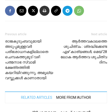
Previous article
Next article
രാജകുടുംബവുമായി
ആർത്തവകാലത്തെ
അടുപ്പമുള്ളവർ
ശുചിത്വം : ശ്രദ്ധിക്കേണ്ട
പരിശോധനകളില്ലാതെ
ഏഴ് കാര്യങ്ങൾ; മെയ് 28
ചെമ്പകത്തുമൂട് വഴി
ലോക ആർത്തവ ശുചിത്വ
പത്മനാഭ സ്വാമി
ദിനം
ക്ഷേത്രത്തിൽ
കയറിയിറങ്ങുന്നു, അമൂല്യ
വസ്തുക്കൾ കാണാതായി
RELATED ARTICLES
MORE FROM AUTHOR