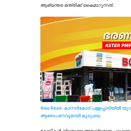
ആഭ്യന്തര മന്ത്രിക്ക് കൈമാറുന്നത്.
Also Read: കാസർകോട് പള്ളപ്പാടിയിൽ യ
ആരോപണവുമായി കുടുംബം
കോടികൾ വിലയുള്ള അമൂല്യമായ പല വസ്തുക