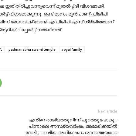
ഇത് തിരിച്ചുവന്നുവെന്ന് മുതൽപ്പിടി വിശദമാക്കി.
്ട് വിശദമാക്കുന്നു. രണ്ട് മാസം മുൻപാണ് ഡിജിപി
ലീസ് മേധാവിക്ക് വേണ്ടി എഡിജിപി എസ് ശ്രീജിത്താണ്
ിക്ക് റിപ്പോർട്ട് നൽകിയത്.
ft
padmanabha swami temple
royal family
Next article
എൻ്റെ രാജ്യത്തുനിന്ന് പുറത്തുപോകൂ…
പിന്നാലെ അസഭ്യവർഷം, അമേരിക്കയിൽ
നേരിട്ട വംശീയ അധിക്ഷേപം ശാന്തതയോടെ