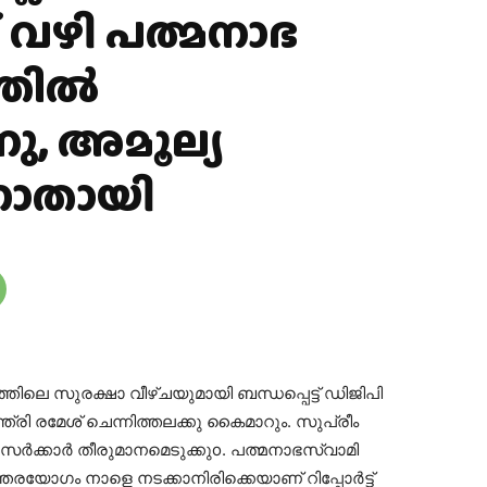
് വഴി പത്മനാഭ
ത്തിൽ
നു, അമൂല്യ
ണാതായി
്തിലെ സുരക്ഷാ വീഴ്ചയുമായി ബന്ധപ്പെട്ട് ഡിജിപി
്ത്രി രമേശ് ചെന്നിത്തലക്കു കൈമാറും. സുപ്രീം
ർക്കാർ തീരുമാനമെടുക്കുo. പത്മനാഭസ്വാമി
രയോഗം നാളെ നടക്കാനിരിക്കെയാണ് റിപ്പോർട്ട്