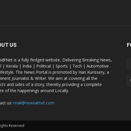
OUT US
F
@Net is a fully fledged website, Delivering Breaking News,
l | Kerala | India | Political | Sports | Tech | Automotive
lifestyle. The News Portal is promoted by Hari Kurissery, a
inent Journalist & Writer. We aim at covering all the
cts and sides of a story, thereby providing a complete
ure of the happenings around Locally.
act us:
mail@newsatnet.com
Rights Reserved