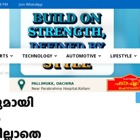
58 PM
Join WhatsApp
Advertisement
RTS
TECHNOLOGY
AUTOMOTIVE
LIFESTYLE
 അടുപ്പമുള്ളവർ പരിശോധനകളില്ലാതെ ചെമ്പകത്തുമൂട് വഴി പത്മനാഭ സ്വാമി 
മായി
ർ
്ലാതെ