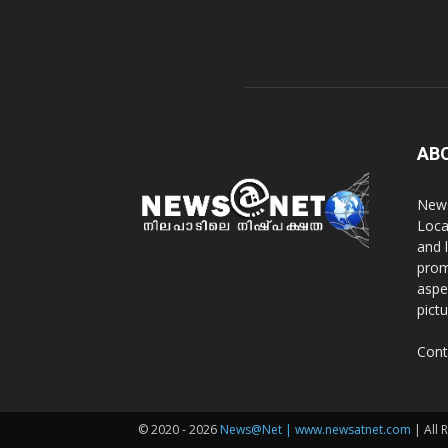
AB
News
Loca
and 
prom
aspe
pict
Cont
© 2020 - 2026
News@Net | www.newsatnet.com
| All 