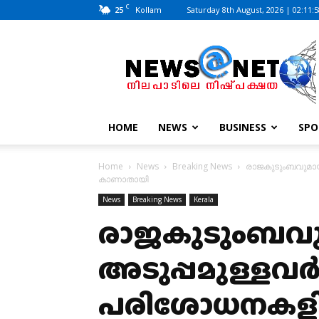
C
25
Saturday 8th August, 2026 | 02:11:
Kollam
News@Net
|
www.newsatnet.com
HOME
NEWS
BUSINESS
SPO
Home
News
Breaking News
രാജകുടുംബവുമായി
കാണാതായി
News
Breaking News
Kerala
രാജകുടുംബവു
അടുപ്പമുള്ളവ
പരിശോധനകളില