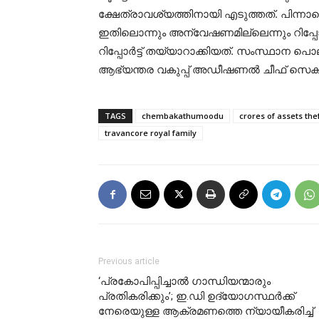
ക്ഷേത്രാവശ്യത്തിനായി എടുത്തത്. പിന്നാലെ 
ഇതിലൊന്നും അന്വേഷണമില്ലെന്നും റിപ്പോർട
റിപ്പോർട്ട് തയ്യാറാക്കിയത്. സംസ്ഥാന പൊ
ആഭ്യന്തര വകുപ്പ് അഡീഷണൽ ചീഫ് സെക്രട്ടറ
TAGS
chembakathumoodu
crores of assets the
travancore royal family
Previous article
‘പ്രകോപിപ്പിച്ചാൽ ഗാന്ധിയന്മാരും
പ്രതികരിക്കും’; ഇ.ഡി ഉദ്യോഗസ്ഥർക്ക്
നേരെയുള്ള ആക്രമണത്തെ ന്യായീകരിച്ച്