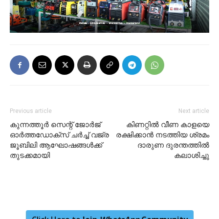
Previous article
Next article
കുന്നത്തൂർ സെന്റ് ജോർജ്
കിണറ്റില്‍ വീണ കാളയെ
ഓർത്തഡോക്സ് ചർച്ച് വജ്ര
രക്ഷിക്കാന്‍ നടത്തിയ ശ്രമം
ജൂബിലി ആഘോഷങ്ങൾക്ക്
ദാരുണ ദുരന്തത്തില്‍
തുടക്കമായി
കലാശിച്ചു