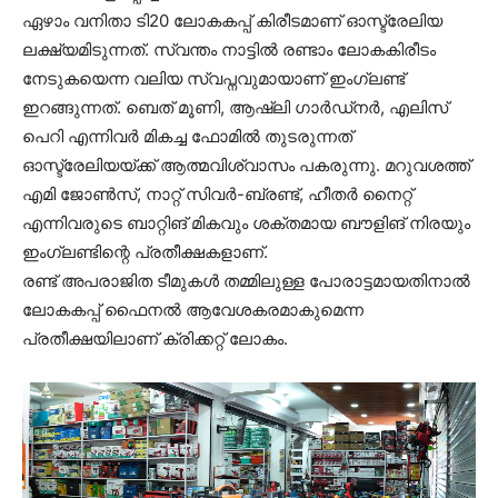
ഏഴാം വനിതാ ടി20 ലോകകപ്പ് കിരീടമാണ് ഓസ്ട്രേലിയ
ലക്ഷ്യമിടുന്നത്. സ്വന്തം നാട്ടില്‍ രണ്ടാം ലോകകിരീടം
നേടുകയെന്ന വലിയ സ്വപ്നവുമായാണ് ഇംഗ്ലണ്ട്
ഇറങ്ങുന്നത്. ബെത് മൂണി, ആഷ്ലി ഗാര്‍ഡ്നര്‍, എലിസ്
പെറി എന്നിവര്‍ മികച്ച ഫോമില്‍ തുടരുന്നത്
ഓസ്ട്രേലിയയ്ക്ക് ആത്മവിശ്വാസം പകരുന്നു. മറുവശത്ത്
എമി ജോണ്‍സ്, നാറ്റ് സിവര്‍-ബ്രണ്ട്, ഹീതര്‍ നൈറ്റ്
എന്നിവരുടെ ബാറ്റിങ് മികവും ശക്തമായ ബൗളിങ് നിരയും
ഇംഗ്ലണ്ടിന്റെ പ്രതീക്ഷകളാണ്.
രണ്ട് അപരാജിത ടീമുകള്‍ തമ്മിലുള്ള പോരാട്ടമായതിനാല്‍
ലോകകപ്പ് ഫൈനല്‍ ആവേശകരമാകുമെന്ന
പ്രതീക്ഷയിലാണ് ക്രിക്കറ്റ് ലോകം.