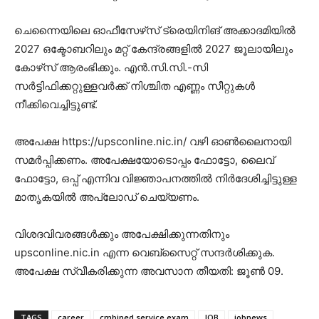
ചെന്നൈയിലെ ഓഫീസേഴ്‌സ് ട്രെയിനിങ് അക്കാദമിയിൽ
2027 ഒക്ടോബറിലും മറ്റ് കേന്ദ്രങ്ങളിൽ 2027 ജൂലായിലും
കോഴ്‌സ് ആരംഭിക്കും. എൻ.സി.സി.-സി
സർട്ടിഫിക്കറ്റുള്ളവർക്ക് നിശ്ചിത എണ്ണം സീറ്റുകൾ
നീക്കിവെച്ചിട്ടുണ്ട്.
അപേക്ഷ https://upsconline.nic.in/ വഴി ഓൺലൈനായി
സമർപ്പിക്കണം. അപേക്ഷയോടൊപ്പം ഫോട്ടോ, ലൈവ്
ഫോട്ടോ, ഒപ്പ് എന്നിവ വിജ്ഞാപനത്തിൽ നിർദേശിച്ചിട്ടുള്ള
മാതൃകയിൽ അപ്ലോഡ് ചെയ്യണം.
വിശദവിവരങ്ങൾക്കും അപേക്ഷിക്കുന്നതിനും
upsconline.nic.in എന്ന വെബ്‌സൈറ്റ് സന്ദർശിക്കുക.
അപേക്ഷ സ്വീകരിക്കുന്ന അവസാന തീയതി: ജൂൺ 09.
TAGS
career
cmbined service exam
JOB
jobnews