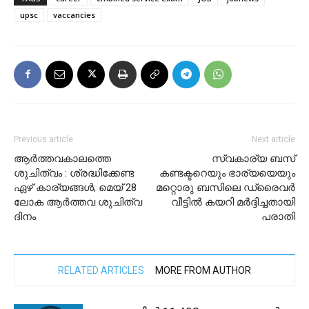
upsc
vaccancies
Previous article
Next article
ആർത്തവകാലത്തെ
സ്വകാര്യ ബസ്
ശുചിത്വം : ശ്രദ്ധിക്കേണ്ട
കണ്ടക്ടറെയും ഭാര്യയെയും
ഏഴ് കാര്യങ്ങൾ; മെയ് 28
മറ്റൊരു ബസിലെ ഡ്രൈവർ
ലോക ആർത്തവ ശുചിത്വ
വീട്ടിൽ കയറി മർദ്ദിച്ചതായി
ദിനം
പരാതി
RELATED ARTICLES
MORE FROM AUTHOR