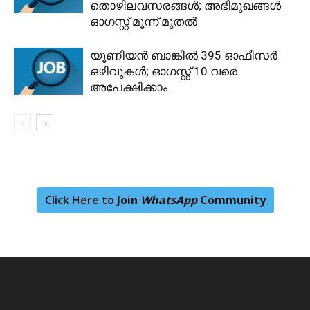
തൊഴിലവസരങ്ങൾ; അഭിമുഖങ്ങൾ
ഓഗസ്റ്റ് മൂന്ന് മുതൽ
യൂണിയൻ ബാങ്കിൽ 395 ഓഫീസർ
ഒഴിവുകൾ; ഓഗസ്റ്റ് 10 വരെ
അപേക്ഷിക്കാം
Click Here to
Join
WhatsApp
Community