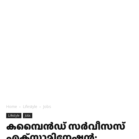
Home
Lifestyle
Jobs
Lifestyle
Jobs
കമ്പൈൻഡ് സർവീസസ്
എക്‌സാമിനേഷൻ: