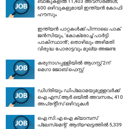
ബാങ്കുകളിൽ 11,403 അവസരങ്ങൾ;
600 ഒഴിവുകളുമായി ഇന്ത്യൻ കോഫി
ഹൗസും
ഇന്ത്യൻ പാറ്റകൾക്ക് പിന്നാലെ പാക്
ജൻസിയും, ‘കോക്രോച്ച് പാർട്ടി
പാകിസ്ഥാൻ’; തൊഴിലും അഴിമതി
വിരുദ്ധ പോരാട്ടവും മുഖ്യ അജണ്ട
കരുനാഗപ്പള്ളിയിൽ ആഗസ്റ്റ് 2ന്
മെഗാ ജോബ് ഫെസ്റ്റ്
ഡിഗ്രിയും ഡിപ്ലോമയുമുള്ളവർക്ക്
ഐ.എസ്.ആർ.ഒയിൽ അവസരം; 410
അപ്രന്റീസ് ഒഴിവുകൾ
ഐ.സി.എ.ഐ ക്യാമ്പസ്
പ്ലേസ്‌മെന്റ്: ആദ്യഘട്ടത്തിൽ 5,339