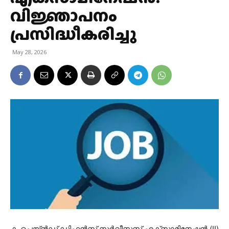
വിജ്ഞാപനം
പ്രസിദ്ധീകരിച്ചു
May 28, 2026
കംപെയ്ൻഡ് ഡിഫൻസ് സർവീസസ് എക്‌സാമിനേഷൻ (II)