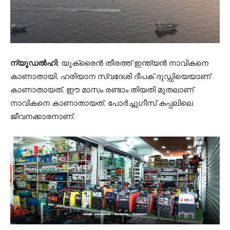
ന്യൂഡൽഹി
: യുക്രൈൻ തീരത്ത് ഇന്ത്യൻ നാവികനെ
കാണാതായി. ഹരിയാന സ്വദേശി ദീപക് ദുഡ്ഡിയെയാണ്
കാണാതായത്. ഈ മാസം രണ്ടാം തിയതി മുതലാണ്
നാവികനെ കാണാതായത്. പോർച്ചുഗീസ് കപ്പലിലെ
ജീവനക്കാരനാണ്.