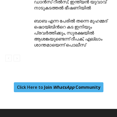
ഡാൻസ് റീൽസ്; ഇന്ത്യൻ യുവാവ്
നാടുകടത്തൽ ഭീഷണിയിൽ
ബാബ എന്ന പേരിൽ തന്നെ മുഹമ്മദ്
ഷൊയ്ബിന്‍റെ കട ഇനിയും
പ്രവർത്തിക്കും, സുരക്ഷയിൽ
ആശങ്കയുണ്ടെന്ന് ദീപക്; എല്ലാം
ശാന്തമായെന്ന് പൊലീസ്
Click Here to
Join
WhatsApp
Community