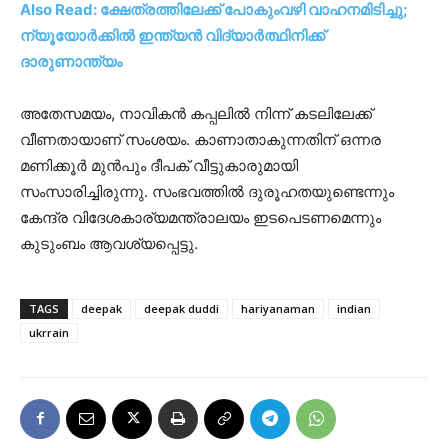
Also Read: ക്ഷേത്രത്തിലേക്ക് പോകുംവഴി വാഹനമിടിച്ചു;
ന്യൂയോർക്കിൽ ​ഇന്ത്യൻ വിദ്യാ‍ർത്ഥിനിക്ക്
ദാരുണാന്ത്യം
അതേസമയം, നാവികൻ കപ്പലിൽ നിന്ന് കടലിലേക്ക്
വീണതായാണ് സംശയം. കാണാതാകുന്നതിന് ഒന്നര
മണിക്കൂർ മുൻപും ദീപക് വീട്ടുകാരുമായി
സംസാരിച്ചിരുന്നു. സംഭവത്തിൽ ദുരൂഹതയുണ്ടെന്നും
കേന്ദ്ര വിദേശകാര്യമന്ത്രാലയം ഇടപെടണമെന്നും
കുടുംബം ആവശ്യപ്പെട്ടു.
TAGS
deepak
deepak duddi
hariyanaman
indian
ukrrain