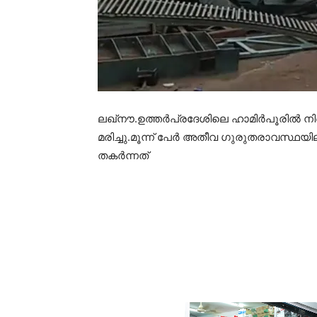
ലഖ്നൗ.ഉത്തർപ്രദേശിലെ ഹാമിർപൂരിൽ നിർ
മരിച്ചു.മൂന്ന് പേർ അതീവ ഗുരുതരാവസ്ഥയ
തകർന്നത്