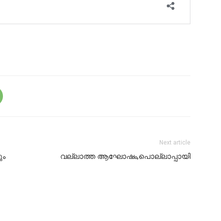
Next article
ും
വല്ലാത്ത ആഘോഷം,പൊല്ലാപ്പായി