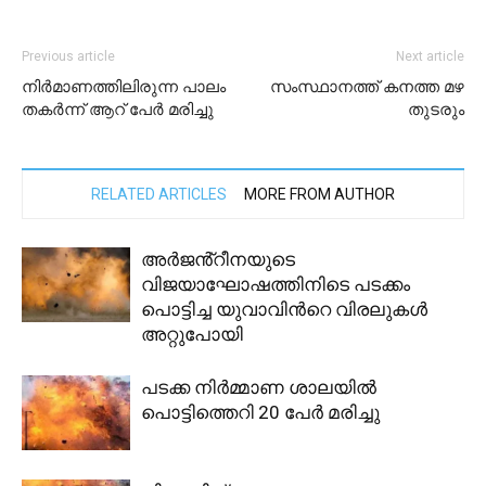
Previous article
Next article
നിർമാണത്തിലിരുന്ന പാലം
സംസ്ഥാനത്ത് കനത്ത മഴ
തകർന്ന് ആറ് പേർ മരിച്ചു
തുടരും
RELATED ARTICLES
MORE FROM AUTHOR
അർജൻ്റീനയുടെ
വിജയാഘോഷത്തിനിടെ പടക്കം
പൊട്ടിച്ച യുവാവിന്‍റെ വിരലുകള്‍
അറ്റുപോയി
പടക്ക നിർമ്മാണ ശാലയിൽ
പൊട്ടിത്തെറി 20 പേർ മരിച്ചു