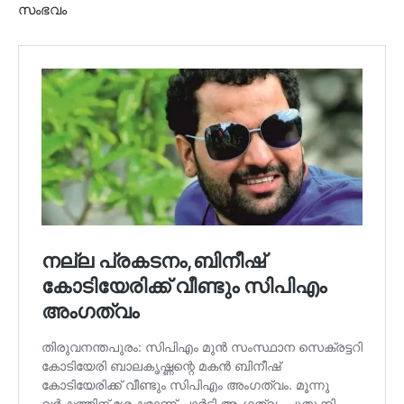
സംഭവം