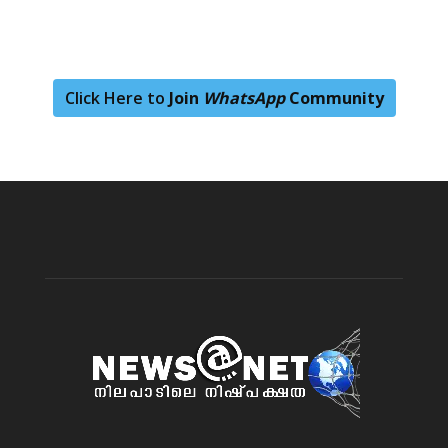
Click Here to
Join
WhatsApp
Community