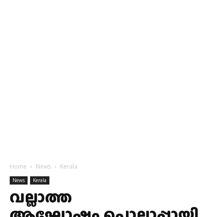
Home
News
Kerala
News
Kerala
വല്ലാത്ത
ആഘോഷം,പൊല്ലാപ്പായി