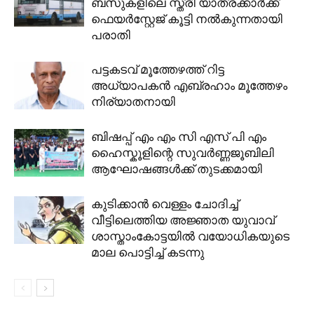
ബസുകളിലെ സ്ത്രീ യാത്രക്കാർക്ക്
ഫെയർസ്റ്റേജ് കൂട്ടി നൽകുന്നതായി
പരാതി
പട്ടകടവ് മൂത്തേഴത്ത് റിട്ട
അധ്യാപകൻ എബ്രഹാം മൂത്തേഴം
നിര്യാതനായി
ബിഷപ്പ് എം എം സി എസ് പി എം
ഹൈസ്കൂളിന്റെ സുവർണ്ണജൂബിലി
ആഘോഷങ്ങൾക്ക് തുടക്കമായി
കുടിക്കാൻ വെള്ളം ചോദിച്ച്
വീട്ടിലെത്തിയ അജ്ഞാത യുവാവ്
ശാസ്താംകോട്ടയില്‍ വയോധികയുടെ
മാല പൊട്ടിച്ച് കടന്നു