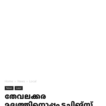
Home
News
Local
News
Local
തേവലക്കര
മദ്യത്തിനൊപ്പം ടച്ചിങ്‌സ്