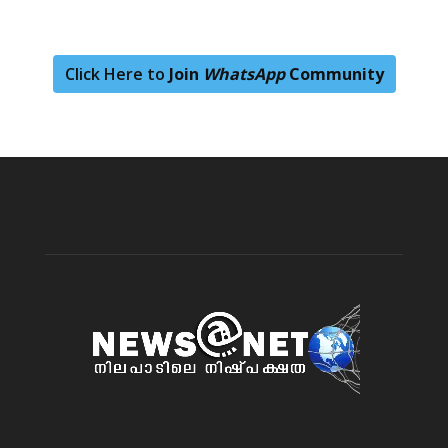
Click Here to
Join
WhatsApp
Community